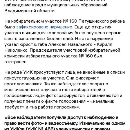
наблюдение в ряде муниципальных образований
Владимирской области.
На избирательном участке № 160 Петушинского района
было
зафиксировано нарушение.
Еще до открытия
участка в ящик для голосования было опущено первые
шесть заполненных бюллетеней. На это нарушение
указал юрист штаба Алексея Навального - Кирилл
Николенко. Председателя участковой избирательной
комиссии избирательного участка № 160 был
отстранен.
На ряде УИК присутствуют лица, не внесённые в списки
присутствующих на участке. Они фиксируют
проголосовавших. Также наблюдатели говорят о
многочисленных случаях отчёта избирателей о
голосовании: люди фотографируются, отзваниваются и
получают печати о факте голосования – «начальник
требует» и «на работе попросили».
«Все наблюдатели получили доступ к наблюдению и
право вести фото- и видеосъёмку. Изначально на одном
из УИКов (УИК № 466) члену комиссии с правом