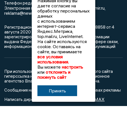
Нажимая кнопку вы
8 (4922) 666916
Телефон редакции:
даете согласие на
info@newsvladimir.ru
Электронная почта редакции:
,
обработку персональных
reklama@newsvladimir.ru
данных
с использованием
интернет-сервиса
Регистрационный номер: серия Эл № ФС77-78858 от 4
Яндекс.Метрика,
августа 2020 г. согласно выписке из реестра
top.mail.ru, LiveInternet.
зарегистрированных средств массовой информации
На сайте используются
выдана Федеральной службой по надзору в сфере связи,
информационных технологий и массовых коммуникаций
cookie. Оставаясь на
сайте, вы принимаете
все условия
использования.
Вы можете
настроить
При использовании любого материала с данного сайта
или
отклонить и
гиперссылка на Сетевое издание «Информационное
покинуть сайт
агентство Владимирские новости» обязательна.
Сообщения на сером фоне размещены на правах рекламы
Принять
@mazov
MAX
Написать директору в телеграм
или
О холдинге
Вакансии
Реклама
Дежурный по новостям