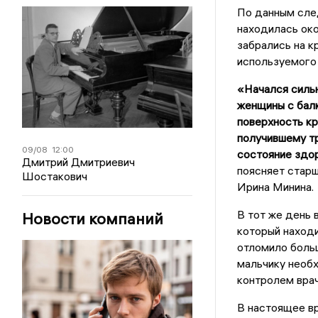
По данным след
находилась око
забрались на 
используемого 
«Начался сильн
женщины с балк
поверхность кр
получившему т
09/08
12:00
состояние здор
Дмитрий Дмитриевич
поясняет стар
Шостакович
Ирина Минина.
В тот же день 
Новости компаний
который находи
отломило больш
мальчику необ
контролем врач
В настоящее вр