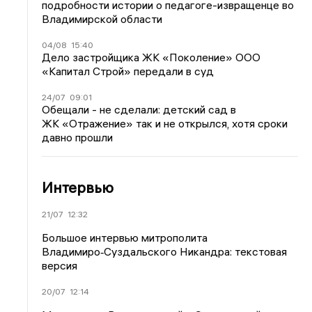
подробности истории о педагоге-извращенце во
Владимирской области
04/08
15:40
Дело застройщика ЖК «Поколение» ООО
«Капитал Строй» передали в суд
24/07
09:01
Обещали - не сделали: детский сад в
ЖК «Отражение» так и не открылся, хотя сроки
давно прошли
Интервью
21/07
12:32
Большое интервью митрополита
Владимиро‑Суздальского Никандра: текстовая
версия
20/07
12:14