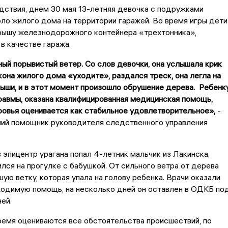
ствия, днем 30 мая 13-летняя девочка с подружками
ло жилого дома на территории гаражей. Во время игры дети
крышу железнодорожного контейнера «трехтонника»,
в качестве гаража.
ый порывистый ветер. Со слов девочки, она услышала крик
она жилого дома «уходите», раздался треск, она легла на
ыши, и в этот момент произошло обрушение дерева. Ребенку
равмы, оказана квалифицированная медицинская помощь,
овья оценивается как стабильное удовлетворительное»,
-
ший помощник руководителя следственного управления
в эпицентр урагана попал 4-летник мальчик из Лакинска,
лся на прогулке с бабушкой. От сильного ветра от дерева
ую ветку, которая упала на голову ребенка. Врачи оказали
ходимую помощь, на несколько дней он оставлен в ОДКБ по
ей.
емя оцениваются все обстоятельства происшествий, по