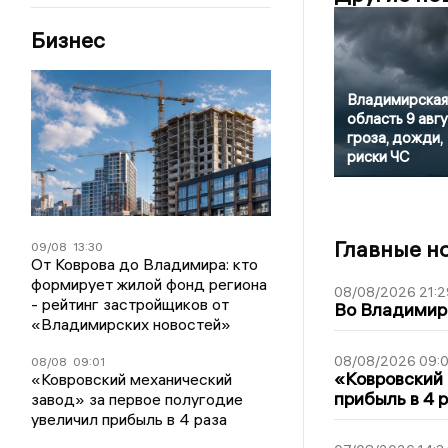
Бизнес
Владимирская
область 9 авгу
гроза, дожди,
риски ЧС
Главные н
09/08
13:30
От Коврова до Владимира: кто
формирует жилой фонд региона
08/08/2026 21:2
- рейтинг застройщиков от
Во Владимирс
«Владимирских новостей»
08/08/2026 09:0
08/08
09:01
«Ковровский 
«Ковровский механический
прибыль в 4 
завод» за первое полугодие
увеличил прибыль в 4 раза