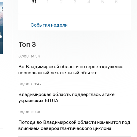
31
1
2
3
4
5
6
События недели
е
Топ 3
07/08
14:34
Во Владимирской области потерпел крушение
неопознанный летательный объект
06/08
08:47
Владимирская область подверглась атаке
украинских БПЛА
05/08
20:00
Погода во Владимирской области изменится под
влиянием североатлантического циклона