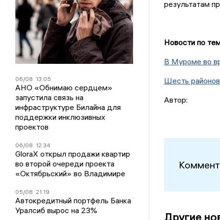
результатам пр
Новости по тем
В Муроме во вр
06/08
13:05
Шесть районов 
АНО «Обнимаю сердцем»
запустила связь на
Автор:
инфраструктуре Билайна для
поддержки инклюзивных
проектов
06/08
12:34
GloraX открыл продажи квартир
во второй очереди проекта
Коммент
«Октябрьский» во Владимире
05/08
21:19
Автокредитный портфель Банка
Уралсиб вырос на 23%
Другие но