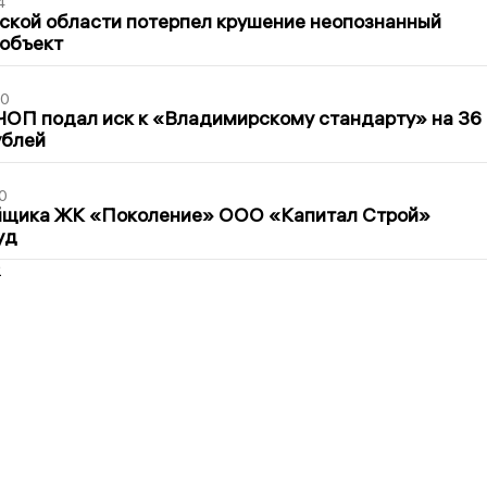
4
ской области потерпел крушение неопознанный
 объект
30
ЧОП подал иск к «Владимирскому стандарту» на 36
ублей
0
йщика ЖК «Поколение» ООО «Капитал Строй»
уд
2