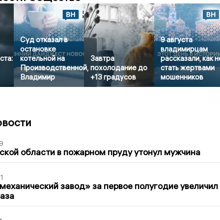
Суд отказал в
9 августа
остановке
владимирцам
ста:
котельной на
Завтра
рассказали, как н
Производственной,
похолодание до
стать жертвами
Владимир
+13 градусов
мошенников
овости
9
кой области в пожарном пруду утонул мужчина
1
механический завод» за первое полугодие увеличил
раза