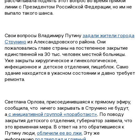
рассчитывала поднять этот вопрос во время прямой
линии с Президентом Российской Федерации, но им не
выпало такого шанса.
Свои вопросы Владимиру Путину
задали жители города
Струнино
из Александровского района. Они
пожаловались главе страны на постепенное закрытие
единственной на 30 тыс. человек местной больницы.
Уже закрыты хирургическое и гинекологическое,
инфекционное и детское отделения, пищеблок. Само
здание находится в ужасном состоянии и давно требует
ремонта.
Светлана Орлова, присоединившаяся к прямому эфиру,
сообщила, что ничего закрывать в Струнино не будут,
а
с инициативной группой «поработают»
. По поводу
закрытия детского отделения, губернатор заявила, что
это временная мера. В ответ на это обратившиеся к
Путину люди,
обличили ее во лжи.
Эту же
информацию
подтвердил и главный