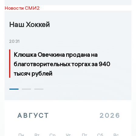
Новости СМИ2
Наш Хоккей
20:31
Клюшка Овечкина продана на
благотворительных торгах за 940
тысяч рублей
АВГУСТ
2026
Пн
Вт
Ср
Чт
Пт
Сб
Вс