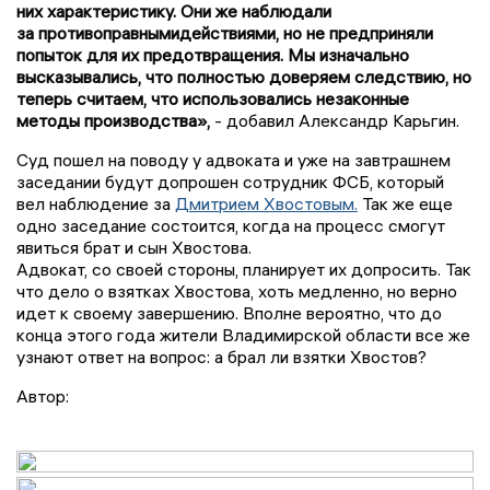
них характеристику. Они же наблюдали
за противоправнымидействиями, но не предприняли
попыток для их предотвращения. Мы изначально
высказывались, что полностью доверяем следствию, но
теперь считаем, что использовались незаконные
методы производства»,
- добавил Александр
Карьгин
.
Суд пошел
на поводу
у адвоката и уже на завтрашнем
заседании будут допрошен сотрудник ФСБ, который
вел наблюдение за
Дмитрием Хвостовым.
Так же еще
одно заседание состоится, когда на процесс смогут
явиться брат и сын Хвостова.
Адвокат, со своей стороны, планирует их допросить. Так
что дело о взятках Хвостова, хоть медленно, но верно
идет к своему завершению. Вполне вероятно, что до
конца этого года жители Владимирской области все же
узнают ответ на вопрос: а брал ли взятки Хвостов?
Автор: