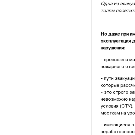
Одна из эвакуа
толпы посетит
Но даже при им
эксплуатация д
нарушения:
- превышена ма
пожарного отсе
- пути эвакуац
которые рассчи
- это строго з
невозможно нар
условия (СТУ).
мосткам на уро
- имеющиеся э
неработоспосо