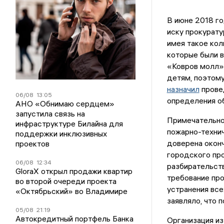
В июне 2018 г
иску прокурату
имея такое кол
которые были в
«Ковров молл» 
детям, поэтому
назначил
прове
06/08
13:05
определения об
АНО «Обнимаю сердцем»
запустила связь на
Примечательно,
инфраструктуре Билайна для
пожарно-техни
поддержки инклюзивных
доверена оконч
проектов
городского про
06/08
12:34
разбирательств
GloraX открыл продажи квартир
требование пр
во второй очереди проекта
устранения все
«Октябрьский» во Владимире
заявляло, что 
05/08
21:19
Автокредитный портфель Банка
Организация из