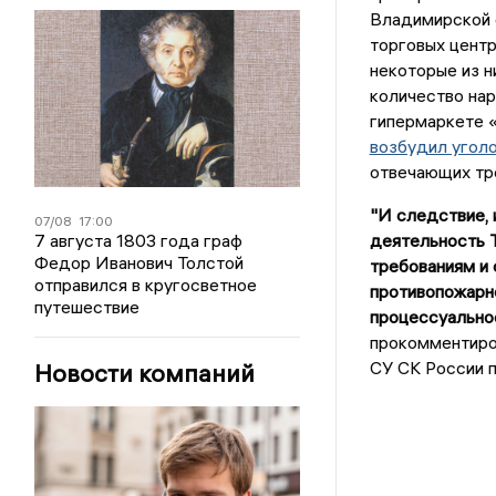
Владимирской 
торговых центр
некоторые из н
количество на
гипермаркете 
возбудил угол
отвечающих тр
"И следствие, 
07/08
17:00
7 августа 1803 года граф
деятельность 
Федор Иванович Толстой
требованиям и
отправился в кругосветное
противопожарно
путешествие
процессуальное
прокомментиро
СУ СК России 
Новости компаний