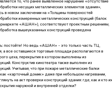
вляется то, что ранее выявленное нарушение «отсутствие
обработки несущих металлических элементов здания»,
сь в новом заключении на «Толщины поверхностей
обработки измеренных металлических конструкций (балок
пермаркете «АШАН»), соответствуют проектным решениям,
обработка вышеуказанных конструкций проведена
ь: постойте! Но ведь «АШАН» - это только часть ТЦ,
, а все оставшиеся торговые площади располагаются в
ого цеха, перекрытия в котором выполнены из
кций. Конструктив кинотеатра также выполнен из
кций. Учитывая, что при пожаре металлические балки
как «карточный домик» даже при небольшом нагревании,
лянуть на акт проверки конструкций здания: где, как и кто и
скрытия наружной и внутренней отделки?