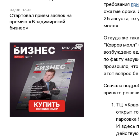
требования
при
03/08
17:32
сжатые сроки. 
Стартовал прием заявок на
25 августа, то
премию «Владимирский
молл».
бизнес»
Откуда же така
"Ковров молл" 
возбуждено еди
по факту наруш
произошло, что
этот вопрос бе
Сначала подро
принято решени
ТЦ «Ковро
открыт то
парковка 
И здесь п
действую