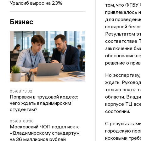
Уралсиб вырос на 23%
том, что ФГБУ
привлекалось 
для проведения
Бизнес
пожарной безоп
Результатом э
соответствие 
заключение был
обоснование не
решение о при
Но экспертизу,
ждать. Руковод
только опять-
05/08
13:32
Поправки в трудовой кодекс:
области. Влад
чего ждать владимирским
корпусе ТЦ вс
студентам?
состоянии.
05/08
08:30
С результатам
Московский ЧОП подал иск к
городскую прок
«Владимирскому стандарту»
исковыми треб
на 36 миллионов рублей