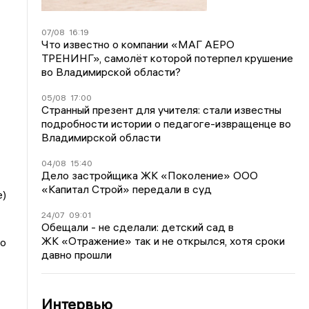
07/08
16:19
Что известно о компании «МАГ АЕРО
ТРЕНИНГ», самолёт которой потерпел крушение
во Владимирской области?
05/08
17:00
Странный презент для учителя: стали известны
подробности истории о педагоге-извращенце во
Владимирской области
04/08
15:40
Дело застройщика ЖК «Поколение» ООО
«Капитал Строй» передали в суд
е)
24/07
09:01
Обещали - не сделали: детский сад в
ЖК «Отражение» так и не открылся, хотя сроки
по
давно прошли
Интервью