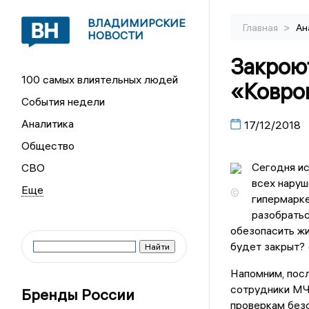
ВЛАДИМИРСКИЕ
>
Главная
Ан
НОВОСТИ
Закроют
100 самых влиятельных людей
«Ковро
События недели
Аналитика
17/12/2018
Общество
Сегодня ис
СВО
всех наруш
©
гипермарке
разобратьс
обезопасить жи
будет закрыт? 
Напомним, пос
сотрудники МЧС
Бренды России
проверкам без