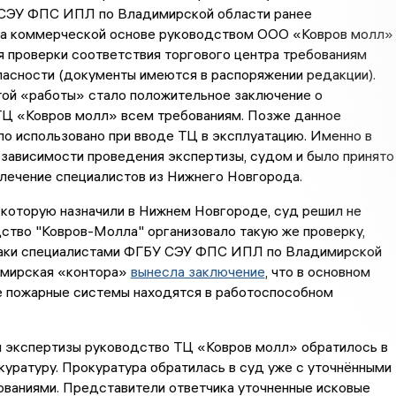
 СЭУ ФПС ИПЛ по Владимирской области ранее
на коммерческой основе руководством ООО «Ковров молл»
 проверки соответствия торгового центра требованиям
асности (документы имеются в распоряжении редакции).
той «работы» стало положительное заключение о
ТЦ «Ковров молл» всем требованиям. Позже данное
о использовано при вводе ТЦ в эксплуатацию. Именно в
зависимости проведения экспертизы, судом и было принято
влечение специалистов из Нижнего Новгорода.
 которую назначили в Нижнем Новгороде, суд решил не
ство "Ковров-Молла" организовало такую же проверку,
таки специалистами ФГБУ СЭУ ФПС ИПЛ по Владимирской
имирская «контора»
вынесла заключение
, что в основном
е пожарные системы находятся в работоспособном
и экспертизы руководство ТЦ «Ковров молл» обратилось в
уратуру. Прокуратура обратилась в суд уже с уточнёнными
ованиями. Представители ответчика уточненные исковые