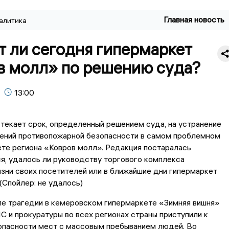
Главная новость
алитика
 ли сегодня гипермаркет
в молл» по решению суда?
13:00
текает срок, определенный решением суда, на устранение
ений противопожарной безопасности в самом проблемном
те региона «Ковров молл». Редакция постаралась
я, удалось ли руководству торгового комплекса
зни своих посетителей или в ближайшие дни гипермаркет
(Спойлер: не удалось)
ле трагедии в кемеровском гипермаркете «Зимняя вишня»
 и прокуратуры во всех регионах страны приступили к
опасности мест с массовым пребыванием людей. Во