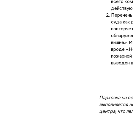
всего ком
действую
Перечень 
суда как 
повторяе
обнаружен
вишне». И
вроде «Н
пожарной 
выведен в
Парковка на се
выполняется н
центра, что я