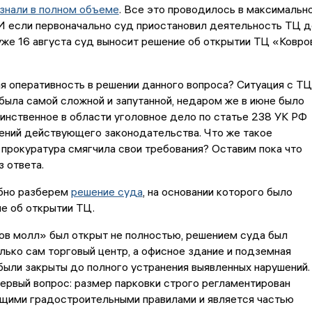
знали в полном объеме
. Все это проводилось в максимальн
И если первоначально суд приостановил деятельность ТЦ д
 уже 16 августа суд выносит решение об открытии ТЦ «Ковро
я оперативность в решении данного вопроса? Ситуация с ТЦ
была самой сложной и запутанной, недаром же в июне было
нственное в области уголовное дело по статье 238 УК РФ
ений действующего законодательства. Что же такое
 прокуратура смягчила свои требования? Оставим пока что
з ответа.
бно разберем
решение суда
, на основании которого было
е об открытии ТЦ.
в молл» был открыт не полностью, решением суда был
лько сам торговый центр, а офисное здание и подземная
были закрыты до полного устранения выявленных нарушений.
ервый вопрос: размер парковки строго регламентирован
щими градостроительными правилами и является частью