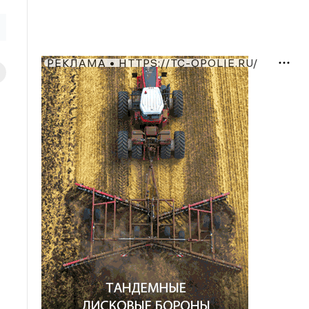
РЕКЛАМА • HTTPS://TC-OPOLIE.RU/