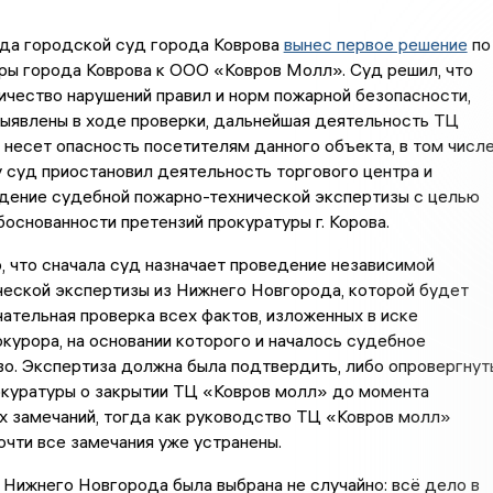
ода городской суд города Коврова
вынес первое решение
по
ры города Коврова к ООО «Ковров Молл». Суд решил, что
ичество нарушений правил и норм пожарной безопасности,
ыявлены в ходе проверки, дальнейшая деятельность ТЦ
несет опасность посетителям данного объекта, в том числ
 суд приостановил деятельность торгового центра и
дение судебной пожарно-технической экспертизы с целью
основанности претензий прокуратуры г. Корова.
 что сначала суд назначает проведение независимой
ческой экспертизы из Нижнего Новгорода, которой будет
ательная проверка всех фактов, изложенных в иске
курора, на основании которого и началось судебное
о. Экспертиза должна была подтвердить, либо опровергнут
окуратуры о закрытии ТЦ «Ковров молл» до момента
х замечаний, тогда как руководство ТЦ «Ковров молл»
почти все замечания уже устранены.
 Нижнего Новгорода была выбрана не случайно: всё дело в