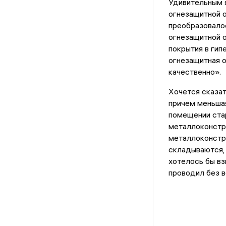
Удивительным я
огнезащитной 
преобразовало
огнезащитной 
покрытия в ги
огнезащитная 
качественно».
Хочется сказат
причем меньшая
помещении стар
металлоконстру
металлоконстру
складываются, 
хотелось бы взг
проводил без в