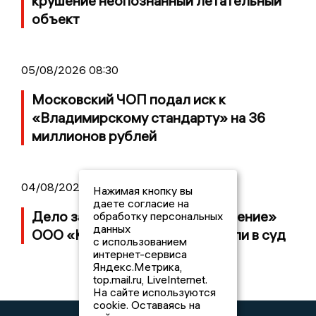
крушение неопознанный летательный
объект
05/08/2026 08:30
Московский ЧОП подал иск к
«Владимирскому стандарту» на 36
миллионов рублей
04/08/2026 15:40
Нажимая кнопку вы
даете согласие на
Дело застройщика ЖК «Поколение»
обработку персональных
данных
ООО «Капитал Строй» передали в суд
с использованием
интернет-сервиса
Яндекс.Метрика,
top.mail.ru, LiveInternet.
На сайте используются
cookie. Оставаясь на