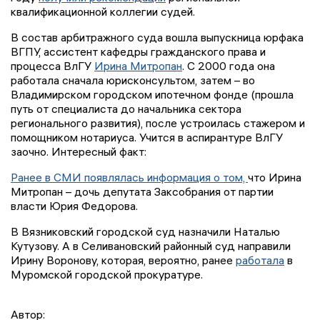
квалификационной коллегии судей.
В состав арбитражного суда вошла выпускница юрфака
ВГПУ, ассистент кафедры гражданского права и
процесса ВлГУ
Ирина Митропан
. С 2000 года она
работала сначала юрисконсультом, затем – во
Владимирском городском ипотечном фонде (прошла
путь от специалиста до начальника сектора
регионального развития), после устроилась стажером и
помощником нотариуса. Учится в аспирантуре ВлГУ
заочно. Интересный факт:
Ранее в СМИ появлялась информация о том,
что Ирина
Митропан – дочь депутата Заксобрания от партии
власти Юрия Федорова.
В Вязниковский городской суд назначили Наталью
Кутузову. А в Селивановский районный суд направили
Ирину Воронову, которая, вероятно, ранее
работала
в
Муромской городской прокуратуре.
Автор: