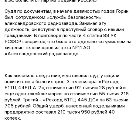
в ЗС области от партии «Единая Россия».
Судя по документам, в начале девяностых годов Горин
был сотрудником «службы безопасности»
александровского радиозавода. Занимая эту
должность, он вступил в преступный сговор с некими
гражданами. В приговоре по части 4 статьи 89 УК
РСФСР говорится, что было это сделано «с умыслом на
хищение телевизоров из цеха №11 АО
«Александровский радиозавод».
Как выяснило следствие, и установил суд, утащили
похитители, а было их трое, 3 телевизора. «Рекорд
51ТЦ 445Д А-2», стоимостью 92 тысячи 28 рублей и
еще один такой же марки, но стоимостью 55 тысяч 216
рублей. Третий – «Рекорд 51ТЦ 445 ДС» за 63 тысячи
705 рублей. Общий ущерб, нанесенный подельниками
предприятию составил 210 тысяч 950 рублей 40
копеек.