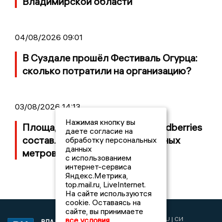
Владимирской области
04/08/2026 09:01
В Суздале прошёл Фестиваль Огурца:
сколько потратили на организацию?
03/08/2026 14:13
Нажимая кнопку вы
Площадь пожара на складе Wildberries
даете согласие на
составляет 100 тысяч квадратных
обработку персональных
данных
метров
с использованием
интернет-сервиса
Яндекс.Метрика,
top.mail.ru, LiveInternet.
На сайте используются
cookie. Оставаясь на
сайте, вы принимаете
2017 © NEWSVLADIMIR.RU | СИ
все условия
ВЛАДИМИРСКИЕ