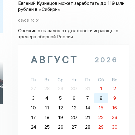
Евгений Кузнецов может заработать до 119 млн
рублей в «Сибири»
08/08
16:01
Овечкин отказался от должности играющего
тренера сборной России
АВГУСТ
2026
Пн
Вт
Ср
Чт
Пт
Сб
Вс
ий»
27
28
29
30
31
1
2
3
4
5
6
7
8
9
10
11
12
13
14
15
16
17
18
19
20
21
22
23
24
25
26
27
28
29
30