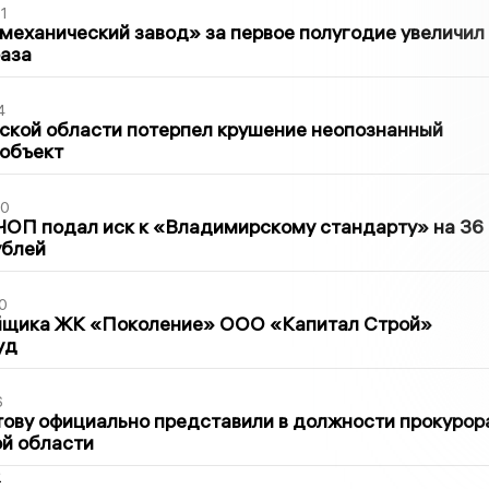
1
механический завод» за первое полугодие увеличил
раза
4
ской области потерпел крушение неопознанный
 объект
30
ЧОП подал иск к «Владимирскому стандарту» на 36
ублей
0
йщика ЖК «Поколение» ООО «Капитал Строй»
уд
6
ову официально представили в должности прокурор
й области
2