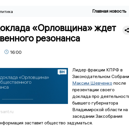
Главная новость
литика
доклада «Орловщина» ждет
венного резонанса
16:00
Лидер фракции КПРФ в
Законодательном Собран
Максим Шевченко
после
презентации своего
доклада про деятельност
бывшего губернатора
Владимирской области на
sant.ru
заседании Заксобрания
информация заставит общество задуматься.