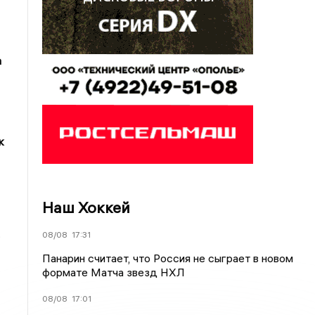
а
к
Наш Хоккей
.
08/08
17:31
Панарин считает, что Россия не сыграет в новом
формате Матча звезд НХЛ
08/08
17:01