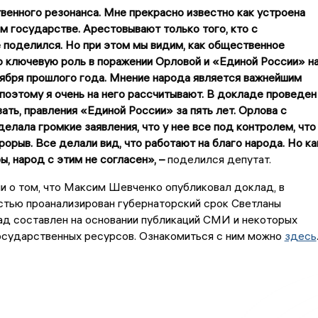
енного резонанса. Мне прекрасно известно как устроена
м государстве. Арестовывают только того, кто с
 поделился. Но при этом мы видим, как общественное
о ключевую роль в поражении Орловой и «Единой России» н
ября прошлого года. Мнение народа является важнейшим
поэтому я очень на него рассчитывают. В докладе проведен
зать, правления «Единой России» за пять лет. Орлова с
делала громкие заявления, что у нее все под контролем, что
рорыв. Все делали вид, что работают на благо народа. Но ка
ы, народ с этим не согласен», –
поделился депутат.
и о том, что Максим Шевченко опубликовал доклад, в
стью проанализирован губернаторский срок Светланы
ад составлен на основании публикаций СМИ и некоторых
осударственных ресурсов. Ознакомиться с ним можно
здесь