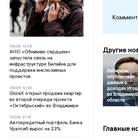
Коммент
06/08
13:05
Другие но
АНО «Обнимаю сердцем»
запустила связь на
инфраструктуре Билайна для
поддержки инклюзивных
Избирком
проектов
опубликовал
данные о
06/08
12:34
доходах Игош
GloraX открыл продажи квартир
во Владимирс
во второй очереди проекта
области
«Октябрьский» во Владимире
05/08
21:19
Автокредитный портфель Банка
Главные н
Уралсиб вырос на 23%