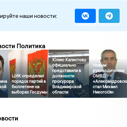
ируйте наши новости:
вости Политика
Юлию Калистову
официально
Новым
представили в
руководителем
ЦИК определил
должности
ОМВД
ина
порядок партий в
прокурора
«Александровск
кой
бюллетене на
Владимирской
стал Михаил
выборах Госдумы
области
Никогосян
овости