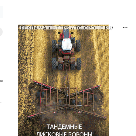
РЕКЛАМА • HTTPS://TC-OPOLIE.RU/
ии
ь