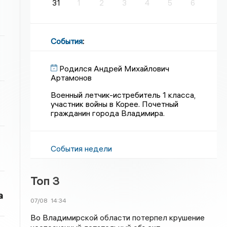
31
1
2
3
4
5
6
События
:
Родился Андрей Михайлович
Артамонов
Военный летчик-истребитель 1 класса,
участник войны в Корее. Почетный
гражданин города Владимира.
События недели
Топ 3
а
07/08
14:34
Во Владимирской области потерпел крушение