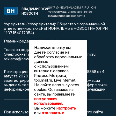
2017 © NEWSVLADIMIR.RU | СИ
ВЛАДИМИРСКИЕ
«Информационное агентство
НОВОСТИ
Владимирские новости»
Учредитель (соучредители): Общество с ограниченной
ответственностью «РЕГИОНАЛЬНЫЕ НОВОСТИ» (ОГРН
1107154017354)
Главный редактор: Мазов С. А.
Нажимая кнопку вы
8 (4922) 666916
Телефон редакции:
даете согласие на
info@newsvladimir.ru
Электронная почта редакции:
,
обработку персональных
reklama@newsvladimir.ru
данных
с использованием
интернет-сервиса
Регистрационный номер: серия Эл № ФС77-78858 от 4
Яндекс.Метрика,
августа 2020 г. согласно выписке из реестра
top.mail.ru, LiveInternet.
зарегистрированных средств массовой информации
На сайте используются
выдана Федеральной службой по надзору в сфере связи,
информационных технологий и массовых коммуникаций
cookie. Оставаясь на
сайте, вы принимаете
все условия
использования.
Вы можете
настроить
При использовании любого материала с данного сайта
или
отклонить и