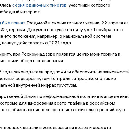
оялась
серия одиночных пикетов
, участники которого
вободный интернет.
н был принят
Госдумой в окончательном чтении, 22 апреля ег
Федерации. Документ вступает в силу уже 1 ноября этого
е его положения, например, о национальной системе
 начнут действовать с 2021 года.
енту, при Роскомнадзоре появится центр мониторинга и
ью связи общего пользования.
8 года законодатели предложили обеспечить независимост
бежных серверов путем контроля за трафиком, а также
альной внутренней инфраструктуры.
арственной Думы по информационной политике в апреле вне
, которые для шифрования всего трафика в российском
рнете обязывают использовать исключительно российскую
у, порядок выдачи и использования кодов и средств