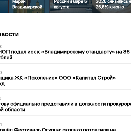
Марии
России и мире 5
2026 снизились 
Владимирской
августа
26,6% к июню
овости
30
ЧОП подал иск к «Владимирскому стандарту» на 36
ублей
0
йщика ЖК «Поколение» ООО «Капитал Строй»
уд
6
ову официально представили в должности прокурор
й области
1
ошёл Фестиваль Огурца: сколько потратили на