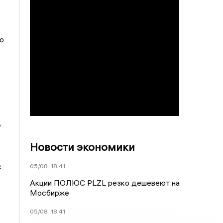
о
ь
Новости экономики
с
05/08
18:41
Акции ПОЛЮС PLZL резко дешевеют на
Мосбирже
05/08
18:41