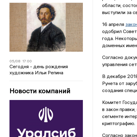
области, сост
выступили за с
16 апреля
зако
одобрил Совет 
года. Некоторы
доменных имен,
Согласно докум
05/08
17:00
управления сет
Сегодня - день рождения
художника Ильи Репина
В декабре 201
Рунета от зару
Новости компаний
создания специ
Комитет Госуд
в закон правки
сегменте инте
криптографию.
Согласно закон