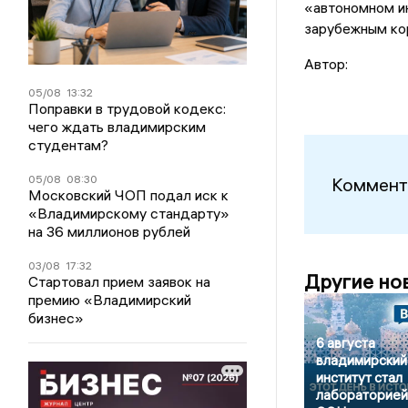
«автономном и
зарубежным ко
Автор:
05/08
13:32
Поправки в трудовой кодекс:
чего ждать владимирским
студентам?
05/08
08:30
Коммент
Московский ЧОП подал иск к
«Владимирскому стандарту»
на 36 миллионов рублей
03/08
17:32
Другие но
Стартовал прием заявок на
премию «Владимирский
бизнес»
6 августа
владимирский
институт стал
лабораторией