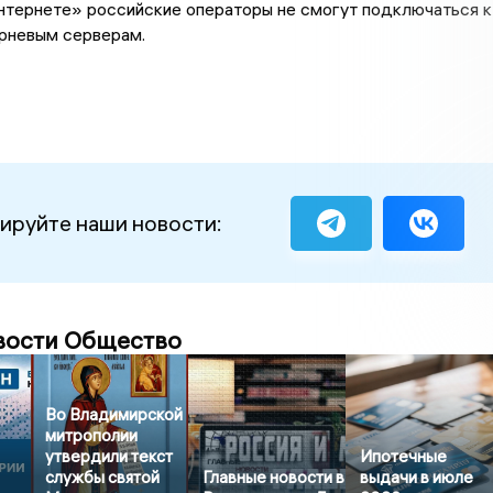
нтернете» российские операторы не смогут подключаться к
рневым серверам.
ируйте наши новости:
вости Общество
Во Владимирской
митрополии
утвердили текст
Ипотечные
службы святой
Главные новости в
выдачи в июле