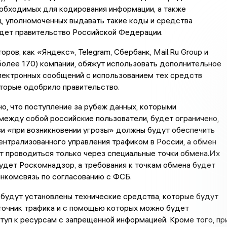
обходимых для кодирования информации, а также
, уполномоченных выдавать такие коды и средства
удет правительство Российской Федерации.
оров, как «Яндекс», Telegram, Сбербанк, Mail.Ru Group и
более 170) компании, обяжут использовать дополнительное
лектронных сообщений с использованием тех средств
торые одобрило правительство.
но, что поступление за рубеж данных, которыми
ежду собой российские пользователи, будет ограничено,
и «при возникновении угрозы» должны будут обеспечить
нтрализованного управления трафиком в России, а обмен
т проводиться только через специальные точки обмена.Их
удет Роскомнадзор, а требования к точкам обмена будет
нкомсвязь по согласованию с ФСБ.
 будут установлены технические средства, которые будут
точник трафика и с помощью которых можно будет
туп к ресурсам с запрещенной информацией. Кроме того, пр