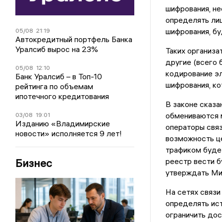
шифрования, не
определять лиц
шифрования, б
05/08
21:19
Автокредитный портфель Банка
Уралсиб вырос на 23%
Таких организат
другие (всего 
05/08
12:10
кодирование э
Банк Уралсиб – в Топ-10
шифрования, ко
рейтинга по объемам
ипотечного кредитования
В законе сказа
обмениваются м
03/08
19:01
Изданию «Владимирские
операторы связ
новости» исполняется 9 лет!
возможность це
трафиком буде
реестр вести б
Бизнес
утверждать Ми
На сетях связи
определять ис
ограничить дос