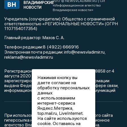
2017 © NEWSVLADIMIR.RU | СИ
ВЛАДИМИРСКИЕ
«Информационное агентство
НОВОСТИ
Владимирские новости»
Учредитель (соучредители): Общество с ограниченной
ответственностью «РЕГИОНАЛЬНЫЕ НОВОСТИ» (ОГРН
1107154017354)
Главный редактор: Мазов С. А.
8 (4922) 666916
Телефон редакции:
info@newsvladimir.ru
Электронная почта редакции:
,
reklama@newsvladimir.ru
Регистрационный номер: серия Эл № ФС77-78858 от 4
августа 2020 г. согласно выписке из реестра
Нажимая кнопку вы
зарегистрированных средств массовой информации
даете согласие на
выдана Федеральной службой по надзору в сфере связи,
обработку персональных
информационных технологий и массовых коммуникаций
данных
с использованием
интернет-сервиса
Яндекс.Метрика,
top.mail.ru, LiveInternet.
При использовании любого материала с данного сайта
На сайте используются
гиперссылка на Сетевое издание «Информационное
cookie. Оставаясь на
агентство Владимирские новости» обязательна.