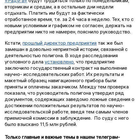
«Радуга»
будут трудиться только по понедельникам,
вторникам и средам, а в остальные дни недели
отдыхать. Платить им будут за фактически
отработанное время, т.е. за 24 часа в неделю. Тех, кто с
новыми условиями и графиком не согласен, держать на
предприятии никто не намерен, пояснило руководство.
Кстати,
прошлый директор предприятия
так же был
замешан в довольно неприятной истории, связанной с
деятельностью полигона. В ходе расследования
уголовного дела
установлено
, что предприятие
заключило государственный контракт на выполнение
научно- исследовательских работ. Их результаты и
макетный образец навигационного прибора были
приняты и оплачены заказчиком. Между тем проверка
показала, что руководитель полигона утвердил ряд
документов, содержащих заведомо ложные сведения о
достижении положительных результатов по научно-
исследовательской работе, введя тем самым членов
приемочной комиссии в заблуждение. По суду с него
было взыскано 11,5 млн рублей.
Только главные и важные темы в нашем телеграм-