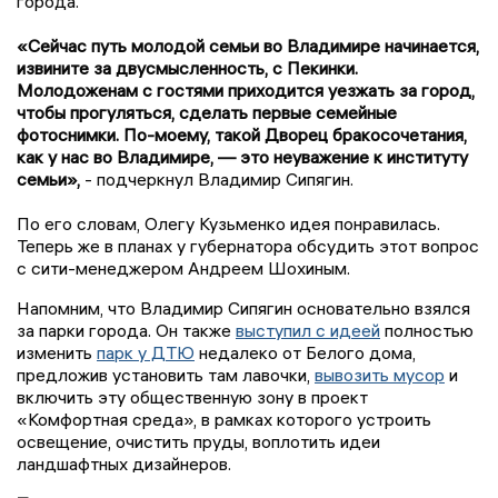
города.
«Сейчас путь молодой семьи во Владимире начинается,
извините за двусмысленность, с Пекинки.
Молодоженам с гостями приходится уезжать за город,
чтобы прогуляться, сделать первые семейные
фотоснимки. По-моему, такой Дворец бракосочетания,
как у нас во Владимире, — это неуважение к институту
семьи»,
- подчеркнул Владимир Сипягин.
По его словам, Олегу Кузьменко идея понравилась.
Теперь же в планах у губернатора обсудить этот вопрос
с сити-менеджером Андреем Шохиным.
Напомним, что Владимир Сипягин основательно взялся
за парки города. Он также
выступил с идеей
полностью
изменить
парк у ДТЮ
недалеко от Белого дома,
предложив установить там лавочки,
вывозить мусор
и
включить эту общественную зону в проект
«Комфортная среда», в рамках которого устроить
освещение, очистить пруды, воплотить идеи
ландшафтных дизайнеров.