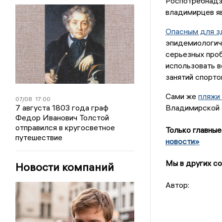
Роспотребнадз
владимирцев я
Опасным для з
эпидемиологиче
серьезных проб
использовать в
занятий спорто
Сами же
пляжи
07/08
17:00
7 августа 1803 года граф
Владимирской о
Федор Иванович Толстой
отправился в кругосветное
Только главные
путешествие
новости»
Мы в других со
Новости компаний
Автор: