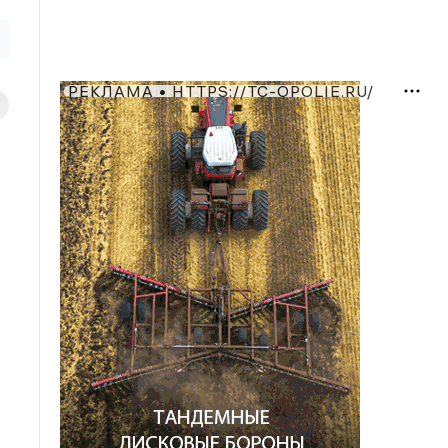
РЕКЛАМА • HTTPS://TC-OPOLIE.RU/