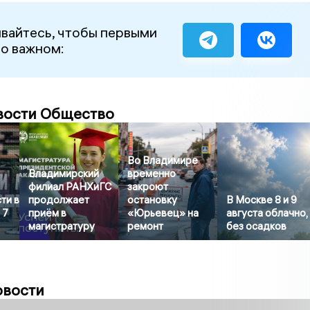
вайтесь, чтобы первыми
 о важном:
вости Общество
Во Владимире
Владимирский
временно
филиал РАНХиГС
закроют
ти в
продолжает
остановку
В Москве 8 и 9
 7
приём в
«Юрьевец» на
августа облачно,
магистратуру
ремонт
без осадков
овости