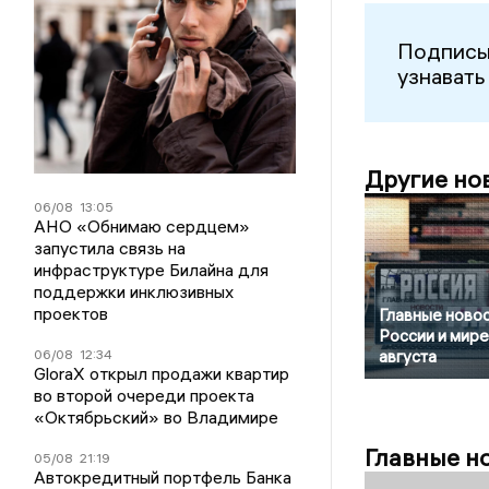
Подписы
узнавать
Другие но
06/08
13:05
АНО «Обнимаю сердцем»
запустила связь на
инфраструктуре Билайна для
поддержки инклюзивных
проектов
Главные новос
России и мире
06/08
12:34
августа
GloraX открыл продажи квартир
во второй очереди проекта
«Октябрьский» во Владимире
Главные н
05/08
21:19
Автокредитный портфель Банка