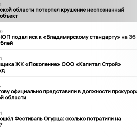
4
ской области потерпел крушение неопознанный
 объект
30
ЧОП подал иск к «Владимирскому стандарту» на 36
ублей
0
йщика ЖК «Поколение» ООО «Капитал Строй»
уд
6
ову официально представили в должности прокурор
й области
1
ошёл Фестиваль Огурца: сколько потратили на
?
2