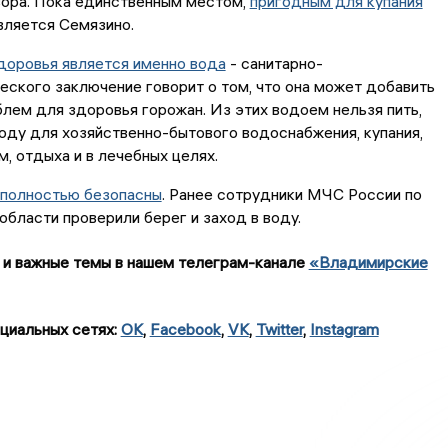
ора. Пока единственным местом,
пригодным для купания
вляется Семязино.
доровья является именно вода
- санитарно-
ского заключение говорит о том, что она может добавить
лем для здоровья горожан. Из этих водоем нельзя пить,
оду для хозяйственно-бытового водоснабжения, купания,
м, отдыха и в лечебных целях.
 полностью безопасны
. Ранее сотрудники МЧС России по
бласти проверили берег и заход в воду.
 и важные темы в нашем телеграм-канале
«Владимирские
циальных сетях:
OK
,
Facebook
,
VK
,
Twitter
,
Instagram