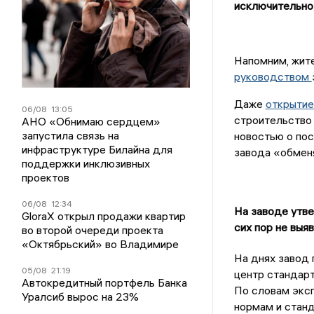
исключительно
Напомним, жит
руководством
Даже
открытие
06/08
13:05
строительство 
АНО «Обнимаю сердцем»
запустила связь на
новостью о по
инфраструктуре Билайна для
завода «обмен
поддержки инклюзивных
проектов
06/08
12:34
На заводе утв
GloraX открыл продажи квартир
сих пор не выя
во второй очереди проекта
«Октябрьский» во Владимире
На днях завод
05/08
21:19
центр стандарт
Автокредитный портфель Банка
По словам эксп
Уралсиб вырос на 23%
нормам и стан