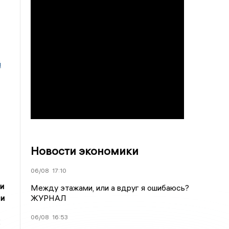
й
Новости экономики
06/08
17:10
и
Между этажами, или а вдруг я ошибаюсь?
ЖУРНАЛ
 и
06/08
16:53