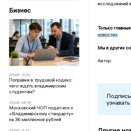
исследований 
Бизнес
Только главные
новости»
Мы в других со
Автор:
05/08
13:32
Поправки в трудовой кодекс:
чего ждать владимирским
студентам?
Подписы
узнавать
05/08
08:30
Московский ЧОП подал иск к
«Владимирскому стандарту»
на 36 миллионов рублей
Другие но
03/08
17:32