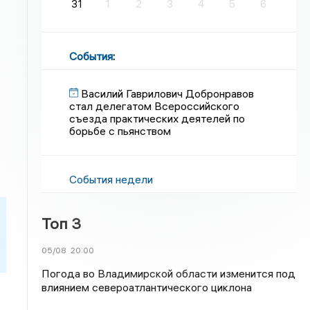
31
1
2
3
4
5
6
События
:
Василий Гаврилович Добронравов
стал делегатом Всероссийского
съезда практических деятелей по
борьбе с пьянством
События недели
Топ 3
05/08
20:00
Погода во Владимирской области изменится под
влиянием североатлантического циклона