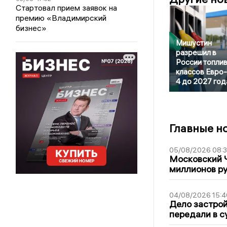
Стартовал прием заявок на
премию «Владимирский
бизнес»
Мишустин
разрешил в
России топли
классов Евро-2
4 до 2027 год
Главные н
05/08/2026 08:
Московский 
миллионов р
04/08/2026 15:4
Дело застро
передали в с