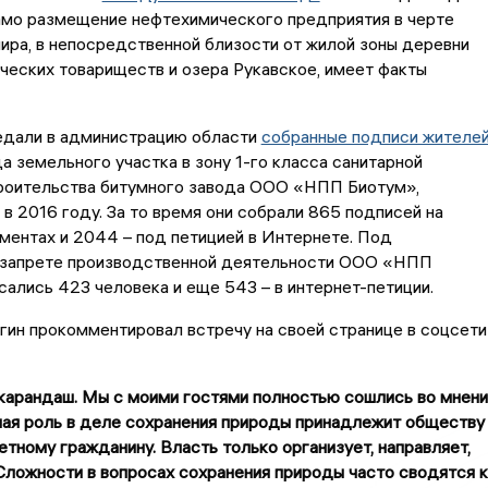
амо размещение нефтехимического предприятия в черте
ра, в непосредственной близости от жилой зоны деревни
ческих товариществ и озера Рукавское, имеет факты
едали в администрацию области
собранные подписи жителе
а земельного участка в зону 1-го класса санитарной
троительства битумного завода ООО «НПП Биотум»,
в 2016 году. За то время они собрали 865 подписей на
ментах и 2044 – под петицией в Интернете. Под
 запрете производственной деятельности ООО «НПП
ались 423 человека и еще 543 – в интернет-петиции.
ин прокомментировал встречу на своей странице в соцсети
 карандаш. Мы с моими гостями полностью сошлись во мнени
вная роль в деле сохранения природы принадлежит обществу
тному гражданину. Власть только организует, направляет,
Сложности в вопросах сохранения природы часто сводятся к