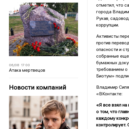
отметил, что с
города Владими
Рукав, садовод
коррупции.
Активисты пер
против перевод
опасности и с
собранные еще 
бумажных доку
06/08
17:00
требованием о
Атака мертвецов
Биотум» подпис
Новости компаний
Владимир Сипяг
«ВКонтакте:
«Я все взял на
о том, что гла
каждому конкре
контролирует. 