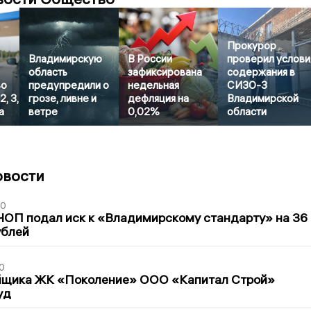
Прокурор
Владимирскую
В России
проверил услови
область
зафиксирована
содержания в
во
предупредили о
недельная
СИЗО-3
, 3,
грозе, ливне и
дефляция на
Владимирской
а
ветре
0,02%
области
овости
30
ЧОП подал иск к «Владимирскому стандарту» на 36
ублей
0
йщика ЖК «Поколение» ООО «Капитал Строй»
уд