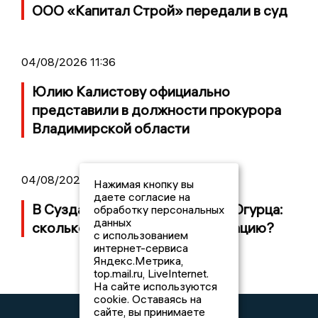
ООО «Капитал Строй» передали в суд
04/08/2026 11:36
Юлию Калистову официально
представили в должности прокурора
Владимирской области
04/08/2026 09:01
Нажимая кнопку вы
даете согласие на
В Суздале прошёл Фестиваль Огурца:
обработку персональных
данных
сколько потратили на организацию?
с использованием
интернет-сервиса
Яндекс.Метрика,
top.mail.ru, LiveInternet.
На сайте используются
cookie. Оставаясь на
сайте, вы принимаете