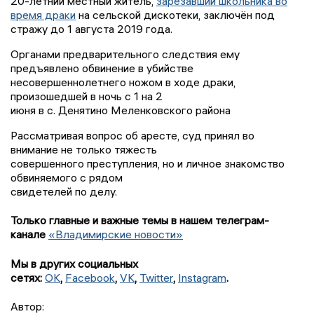
20-летний местный житель,
зарезавший школьника во
время драки
на сельской дискотеки, заключён под
стражу до 1 августа 2019 года.
Органами предварительного следствия ему
предъявлено обвинение в убийстве
несовершеннолетнего ножом в ходе драки,
произошедшей в ночь с 1 на 2
июня в с. Денятино Меленковского района
Рассматривая вопрос об аресте, суд принял во
внимание не только тяжесть
совершенного преступления, но и личное знакомство
обвиняемого с рядом
свидетелей по делу.
Только главные и важные темы в нашем телеграм-
канале
«Владимирские новости»
Мы в других социальных
сетях:
OK
,
Facebook
,
VK
,
Twitter
,
Instagram
.
Автор: