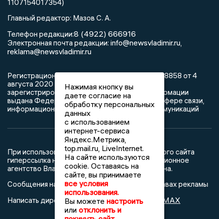
1107154017354)
Главный редактор: Мазов С. А.
8 (4922) 666916
Телефон редакции:
info@newsvladimir.ru
Электронная почта редакции:
,
reklama@newsvladimir.ru
Регистрационный номер: серия Эл № ФС77-78858 от 4
августа 2020 г. согласно выписке из реестра
Нажимая кнопку вы
зарегистрированных средств массовой информации
даете согласие на
выдана Федеральной службой по надзору в сфере связи,
обработку персональных
информационных технологий и массовых коммуникаций
данных
с использованием
интернет-сервиса
Яндекс.Метрика,
top.mail.ru, LiveInternet.
При использовании любого материала с данного сайта
На сайте используются
гиперссылка на Сетевое издание «Информационное
cookie. Оставаясь на
агентство Владимирские новости» обязательна.
сайте, вы принимаете
все условия
Сообщения на сером фоне размещены на правах рекламы
использования.
@mazov
MAX
Написать директору в телеграм
или
Вы можете
настроить
или
отклонить и
покинуть сайт