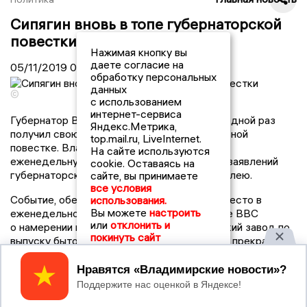
Сипягин вновь в топе губернаторской
повестки
Нажимая кнопку вы
даете согласие на
05/11/2019
09:01
обработку персональных
данных
©
с использованием
интернет-сервиса
Губернатор Владимирской области в очередной раз
Яндекс.Метрика,
получил свою «минуту славы» на федеральной
top.mail.ru, LiveInternet.
повестке. Владимир Сипягин попал в
На сайте используются
еженедельную резонансных политических заявлений
cookie. Оставаясь на
губернаторской повестки за прошлую неделею.
сайте, вы принимаете
все условия
Событие, обеспечившее главе
33
региона место в
использования.
Вы можете
настроить
еженедельном дайджесте стало заявление ВВС
или
отклонить и
о намерении вернуть в Александров турецкий завод по
покинуть сайт
выпуску бытовой техники «Vestel», который прекратил
свою работу в
2014
году.
Принять
Компания «Vestel», специализирующаяся на выпуске
бытовой техники, работала в Александрове с
2003
году. Турецкие инвесторы вложили в производство в