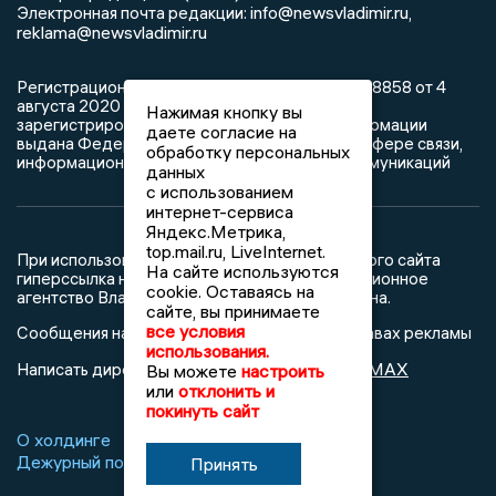
info@newsvladimir.ru
Электронная почта редакции:
,
reklama@newsvladimir.ru
Регистрационный номер: серия Эл № ФС77-78858 от 4
августа 2020 г. согласно выписке из реестра
Нажимая кнопку вы
зарегистрированных средств массовой информации
даете согласие на
выдана Федеральной службой по надзору в сфере связи,
обработку персональных
информационных технологий и массовых коммуникаций
данных
с использованием
интернет-сервиса
Яндекс.Метрика,
top.mail.ru, LiveInternet.
При использовании любого материала с данного сайта
На сайте используются
гиперссылка на Сетевое издание «Информационное
cookie. Оставаясь на
агентство Владимирские новости» обязательна.
сайте, вы принимаете
все условия
Сообщения на сером фоне размещены на правах рекламы
использования.
@mazov
MAX
Написать директору в телеграм
или
Вы можете
настроить
или
отклонить и
покинуть сайт
О холдинге
Вакансии
Реклама
Дежурный по новостям
Принять