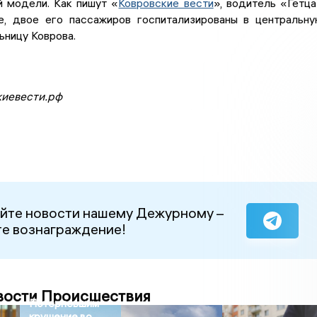
й модели. Как пишут «
Ковровские вести
», водитель «Гетц
е, двое его пассажиров госпитализированы в центральн
ьницу Коврова.
киевести.рф
йте новости нашему Дежурному –
е вознаграждение!
вости Происшествия
Потерпевшим
крушение во