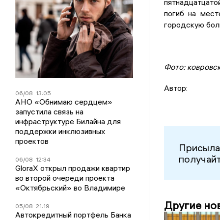
пятнадцатцато
погиб на мест
городскую бол
Фото: ковровс
Автор:
06/08
13:05
АНО «Обнимаю сердцем»
запустила связь на
инфраструктуре Билайна для
поддержки инклюзивных
проектов
Присыла
получайт
06/08
12:34
GloraX открыл продажи квартир
во второй очереди проекта
«Октябрьский» во Владимире
Другие но
05/08
21:19
Автокредитный портфель Банка