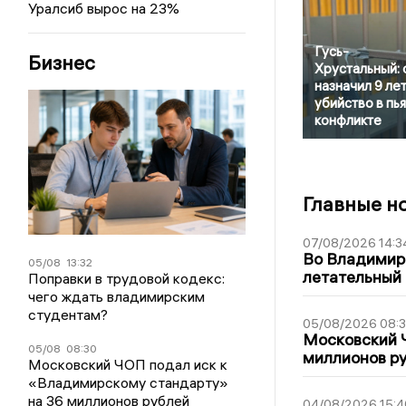
Уралсиб вырос на 23%
Гусь-
Бизнес
Хрустальный: 
назначил 9 лет
убийство в пь
конфликте
Главные н
07/08/2026 14:3
Во Владимир
05/08
13:32
летательный
Поправки в трудовой кодекс:
чего ждать владимирским
студентам?
05/08/2026 08:
Московский 
05/08
08:30
миллионов р
Московский ЧОП подал иск к
«Владимирскому стандарту»
на 36 миллионов рублей
04/08/2026 15:4