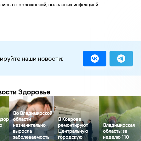
лись от осложнений, вызванных инфекцией.
ируйте наши новости:
вости Здоровье
Во Владимирской
дзор
области
В Коврове
о
незначительно
ремонтируют
Владимирская
выросла
Центральную
область: за
заболеваемость
городскую
неделю 110