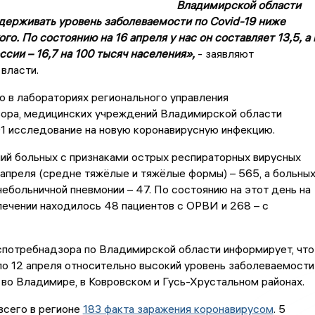
Владимирской области
сдерживать уровень заболеваемости по Covid-19 ниже
о. По состоянию на 16 апреля у нас он составляет 13,5, а 
сии – 16,7 на 100 тысяч населения»,
- заявляют
власти.
о в лабораториях регионального управления
ора, медицинских учреждений Владимирской области
1 исследование на новую коронавирусную инфекцию.
ий больных с признаками острых респираторных вирусных
 апреля (средне тяжёлые и тяжёлые формы) – 565, а больны
небольничной пневмонии – 47. По состоянию на этот день на
ечении находилось 48 пациентов с ОРВИ и 268 – с
спотребнадзора по Владимирской области информирует, что
по 12 апреля относительно высокий уровень заболеваемости
о Владимире, в Ковровском и Гусь-Хрустальном районах.
всего в регионе
183 факта заражения коронавирусом
. 5