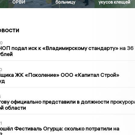
ОРВИ
больницу
укусов клещей
овости
30
ЧОП подал иск к «Владимирскому стандарту» на 36
ублей
0
йщика ЖК «Поколение» ООО «Капитал Строй»
уд
6
ову официально представили в должности прокурор
й области
1
ошёл Фестиваль Огурца: сколько потратили на
?