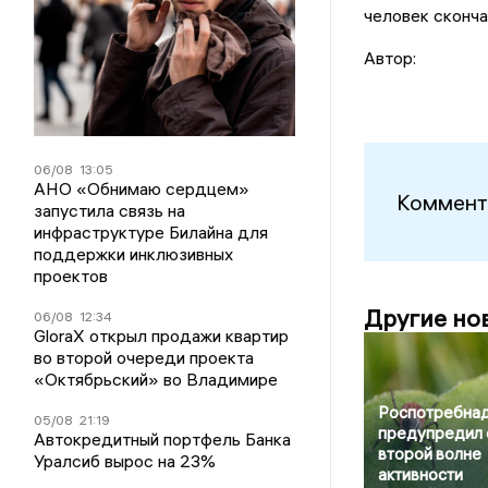
человек сконча
Автор:
06/08
13:05
АНО «Обнимаю сердцем»
Коммент
запустила связь на
инфраструктуре Билайна для
поддержки инклюзивных
проектов
Другие но
06/08
12:34
GloraX открыл продажи квартир
во второй очереди проекта
«Октябрьский» во Владимире
Роспотребна
05/08
21:19
предупредил 
Автокредитный портфель Банка
второй волне
Уралсиб вырос на 23%
активности