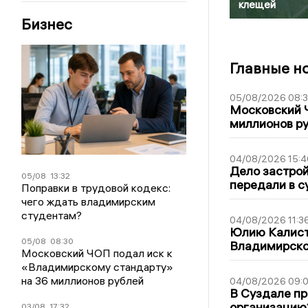
клещей
Бизнес
Главные н
05/08/2026 08:
Московский 
миллионов р
04/08/2026 15:4
Дело застро
05/08
13:32
передали в с
Поправки в трудовой кодекс:
чего ждать владимирским
студентам?
04/08/2026 11:3
Юлию Калист
05/08
08:30
Владимирско
Московский ЧОП подал иск к
«Владимирскому стандарту»
на 36 миллионов рублей
04/08/2026 09:0
В Суздале пр
организацию
03/08
17:32