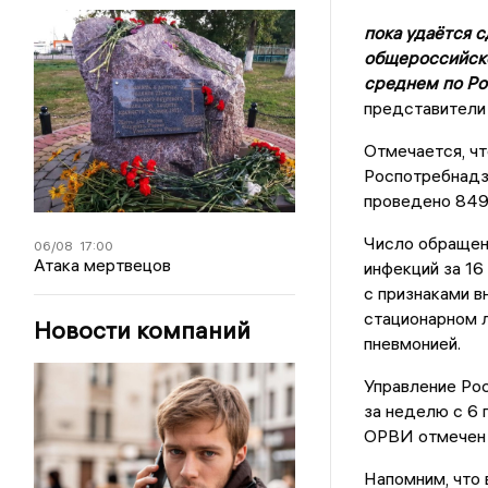
пока удаётся 
общероссийског
среднем по Рос
представители 
Отмечается, чт
Роспотребнадз
проведено 849
Число обращен
06/08
17:00
Атака мертвецов
инфекций за 16
с признаками в
стационарном л
Новости компаний
пневмонией.
Управление Ро
за неделю с 6 
ОРВИ отмечен в
Напомним, что 