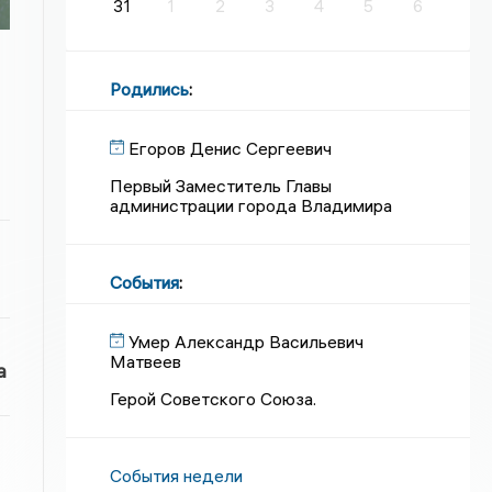
31
1
2
3
4
5
6
Родились
:
Егоров Денис Сергеевич
Первый Заместитель Главы
администрации города Владимира
События
:
Умер Александр Васильевич
Матвеев
а
Герой Советского Союза.
События недели