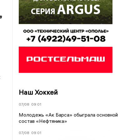
в
х
Наш Хоккей
07/08
09:01
Молодежь «Ак Барса» обыграла основной
состав «Нефтяника»
07/08
09:01