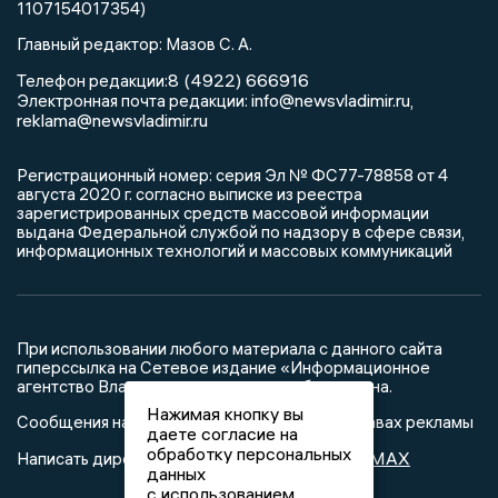
1107154017354)
Главный редактор: Мазов С. А.
8 (4922) 666916
Телефон редакции:
info@newsvladimir.ru
Электронная почта редакции:
,
reklama@newsvladimir.ru
Регистрационный номер: серия Эл № ФС77-78858 от 4
августа 2020 г. согласно выписке из реестра
зарегистрированных средств массовой информации
выдана Федеральной службой по надзору в сфере связи,
информационных технологий и массовых коммуникаций
При использовании любого материала с данного сайта
гиперссылка на Сетевое издание «Информационное
агентство Владимирские новости» обязательна.
Нажимая кнопку вы
Сообщения на сером фоне размещены на правах рекламы
даете согласие на
обработку персональных
@mazov
MAX
Написать директору в телеграм
или
данных
с использованием