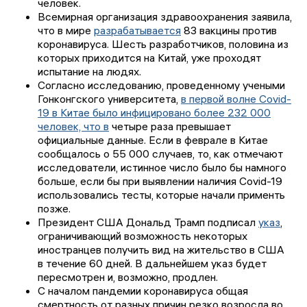
человек.
Всемирная организация здравоохранения заявила,
что в мире
разрабатывается
83 вакцины против
коронавируса. Шесть разработчиков, половина из
которых приходится на Китай, уже проходят
испытание на людях.
Согласно исследованию, проведенному учеными
Гонконгского университета,
в первой волне Covid-
19 в Китае было инфицировано более 232 000
человек, что в
четыре раза превышает
официальные данные. Если в феврале в Китае
сообщалось о 55 000 случаев, то, как отмечают
исследователи, истинное число было бы намного
больше, если бы при выявлении наличия Covid-19
использовались тесты, которые начали применть
позже.
Президент США Дональд Трамп подписал
указ
,
ограничивающий возможность некоторых
иностранцев получить вид на жительство в США
в течение 60 дней. В дальнейшем указ будет
пересмотрен и, возможно, продлен.
С началом пандемии коронавируса общая
смертность от разных причин резко возросла во