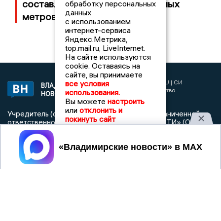
составляет 100 тысяч квадратных
обработку персональных
данных
метров
с использованием
интернет-сервиса
Яндекс.Метрика,
top.mail.ru, LiveInternet.
На сайте используются
cookie. Оставаясь на
сайте, вы принимаете
2017 © NEWSVLADIMIR.RU | СИ
все условия
ВЛАДИМИРСКИЕ
«Информационное агентство
использования.
НОВОСТИ
Владимирские новости»
Вы можете
настроить
или
отклонить и
Учредитель (соучредители): Общество с ограниченной
покинуть сайт
ответственностью «РЕГИОНАЛЬНЫЕ НОВОСТИ» (ОГРН
1107154017354)
Принять
Главный редактор: Мазов С. А.
8 (4922) 666916
Телефон редакции:
info@newsvladimir.ru
Электронная почта редакции:
,
reklama@newsvladimir.ru
Регистрационный номер: серия Эл № ФС77-78858 от 4
августа 2020 г. согласно выписке из реестра