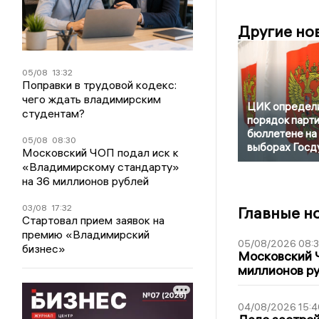
Другие но
05/08
13:32
Поправки в трудовой кодекс:
чего ждать владимирским
ЦИК определ
студентам?
порядок парти
бюллетене на
05/08
08:30
выборах Госд
Московский ЧОП подал иск к
«Владимирскому стандарту»
на 36 миллионов рублей
03/08
17:32
Главные н
Стартовал прием заявок на
премию «Владимирский
05/08/2026 08:
бизнес»
Московский 
миллионов р
04/08/2026 15:4