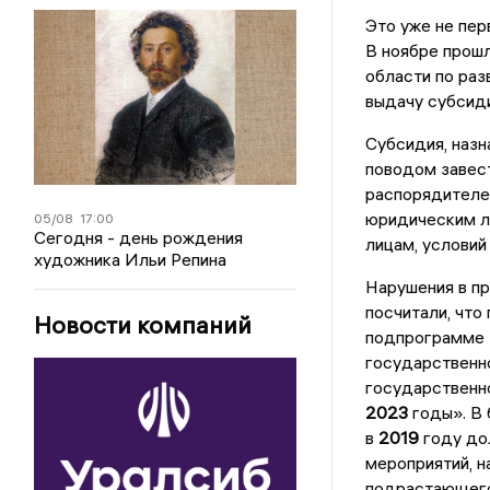
Это уже не пер
В ноябре прош
области по ра
выдачу субсиди
Субсидия, назн
поводом завес
распорядителе
юридическим л
05/08
17:00
Сегодня - день рождения
лицам, условий 
художника Ильи Репина
Нарушения в пр
посчитали, что
Новости компаний
подпрограмме 
государственн
государственно
2023
годы». В 
в
2019
году до
мероприятий, н
подрастающего