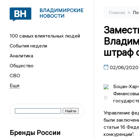
ВЛАДИМИРСКИЕ
>
Главная
По
НОВОСТИ
Замест
100 самых влиятельных людей
Владим
События недели
штраф 
Аналитика
Общество
02/06/2020
СВО
Боцан-Харч
Финансовы
©
государств
Управление фе
были заключены
статьи 16 Феде
Бренды России
конкуренции”.