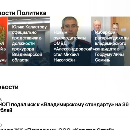
вости Политика
Юлию Калистову
официально
Новым
Избирком
представили в
руководителем
раскрыл доходы
ил
должности
ОМВД
владимирского
й в
прокурора
«Александровский»
кандидата в
Владимирской
стал Михаил
Госдуму Анны
умы
области
Никогосян
Саминь
овости
30
ЧОП подал иск к «Владимирскому стандарту» на 36
ублей
0