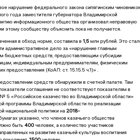
вое нарушение федерального закона сипягинским чиновнико
лого года заместителя губернатора Владимирской
звитию информационного общества организовал неправовую
и этому сообществу объяснить пока не получается.
аченная в обход норме, составила в
1,5
млн рублей. Это стал
ти административное дело за «нарушение главным
м бюджетных средств, предоставляющим субсидии
ицам, индивидуальным предпринимателям, физическим
их предоставления (КоАП: ст. 15.15.5 ч.1)» .
едоставлении средств обнаружили в счетной палате. Там
 показатели соглашения не соответствуют показателям в
№ 5 «Российское казачество во Владимирской области»
ой программы Владимирской области по реализации
й национальной политики на
2018-
бумагах указанно, что членов казачьего общества
лжно быть
400
человек, а количество участников
аправленных на развитие казачьей культуры воспитания
 поколения,
1500
человек.