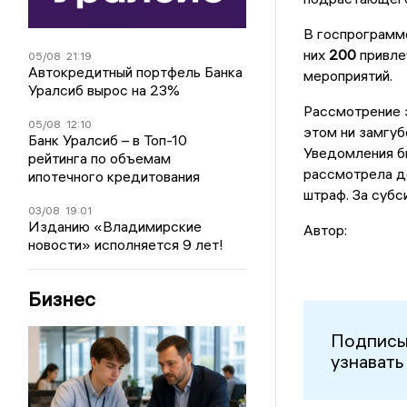
В госпрограмм
них
200
привлеч
05/08
21:19
Автокредитный портфель Банка
мероприятий.
Уралсиб вырос на 23%
Рассмотрение 
05/08
12:10
этом ни замгуб
Банк Уралсиб – в Топ-10
Уведомления бы
рейтинга по объемам
рассмотрела де
ипотечного кредитования
штраф. За суб
03/08
19:01
Изданию «Владимирские
Автор:
новости» исполняется 9 лет!
Бизнес
Подписы
узнавать