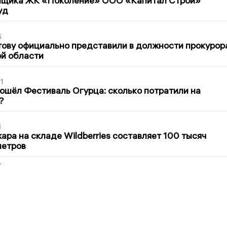
йщика ЖК «Поколение» ООО «Капитал Строй»
уд
6
ову официально представили в должности прокурор
й области
1
ошёл Фестиваль Огурца: сколько потратили на
?
3
ра на складе Wildberries составляет 100 тысяч
метров
2