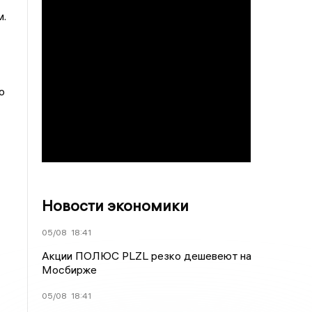
м.
о
Новости экономики
05/08
18:41
Акции ПОЛЮС PLZL резко дешевеют на
Мосбирже
05/08
18:41