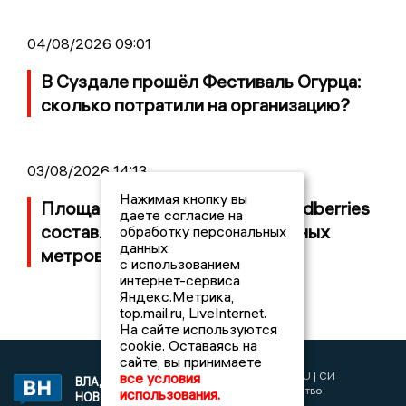
04/08/2026 09:01
В Суздале прошёл Фестиваль Огурца:
сколько потратили на организацию?
03/08/2026 14:13
Нажимая кнопку вы
Площадь пожара на складе Wildberries
даете согласие на
составляет 100 тысяч квадратных
обработку персональных
данных
метров
с использованием
интернет-сервиса
Яндекс.Метрика,
top.mail.ru, LiveInternet.
На сайте используются
cookie. Оставаясь на
сайте, вы принимаете
2017 © NEWSVLADIMIR.RU | СИ
все условия
ВЛАДИМИРСКИЕ
«Информационное агентство
использования.
НОВОСТИ
Владимирские новости»