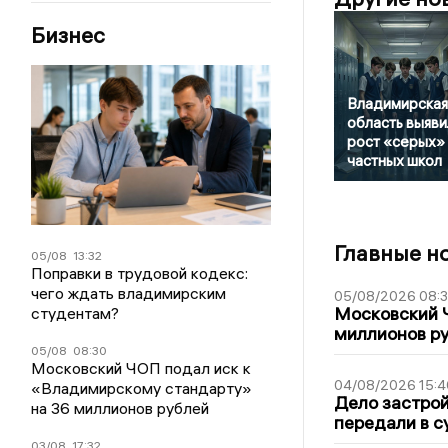
Бизнес
Владимирская
область выяви
рост «серых»
частных школ
Главные н
05/08
13:32
Поправки в трудовой кодекс:
чего ждать владимирским
05/08/2026 08:
Московский 
студентам?
миллионов р
05/08
08:30
Московский ЧОП подал иск к
04/08/2026 15:4
«Владимирскому стандарту»
Дело застро
на 36 миллионов рублей
передали в с
03/08
17:32