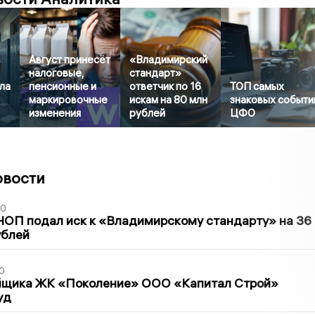
Август принесёт
«Владимирский
налоговые,
стандарт»
ла
пенсионные и
ответчик по 16
ТОП самых
маркировочные
искам на 80 млн
знаковых событи
изменения
рублей
ЦФО
овости
30
ЧОП подал иск к «Владимирскому стандарту» на 36
ублей
0
йщика ЖК «Поколение» ООО «Капитал Строй»
уд