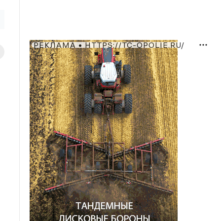
РЕКЛАМА • HTTPS://TC-OPOLIE.RU/