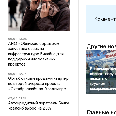
Коммент
06/08
13:05
АНО «Обнимаю сердцем»
Другие но
запустила связь на
инфраструктуре Билайна для
поддержки инклюзивных
проектов
Владимирская
область получ
06/08
12:34
GloraX открыл продажи квартир
плакаты о
во второй очереди проекта
грудном
«Октябрьский» во Владимире
вскармливани
05/08
21:19
Автокредитный портфель Банка
Уралсиб вырос на 23%
Главные н