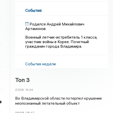
События
:
Родился Андрей Михайлович
Артамонов
Военный летчик-истребитель 1 класса,
участник войны в Корее. Почетный
гражданин города Владимира.
События недели
Топ 3
07/08
14:34
Во Владимирской области потерпел крушение
а
неопознанный летательный объект
06/08
08:47