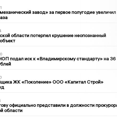
1
механический завод» за первое полугодие увеличил
раза
4
ской области потерпел крушение неопознанный
 объект
30
ЧОП подал иск к «Владимирскому стандарту» на 36
ублей
0
йщика ЖК «Поколение» ООО «Капитал Строй»
уд
6
ову официально представили в должности прокурор
й области