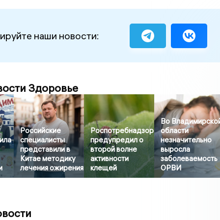
ируйте наши новости:
вости Здоровье
Во Владимирско
Российские
Роспотребнадзор
области
ила
специалисты
предупредил о
незначительно
представили в
второй волне
выросла
Китае методику
активности
заболеваемость
и
лечения ожирения
клещей
ОРВИ
овости