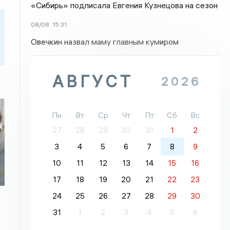
«Сибирь» подписала Евгения Кузнецова на сезон
08/08
15:31
Овечкин назвал маму главным кумиром
АВГУСТ
2026
Пн
Вт
Ср
Чт
Пт
Сб
Вс
й
27
28
29
30
31
1
2
3
4
5
6
7
8
9
10
11
12
13
14
15
16
17
18
19
20
21
22
23
24
25
26
27
28
29
30
31
1
2
3
4
5
6