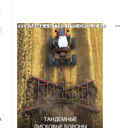
РЕКЛАМА • HTTPS://TC-OPOLIE.RU/
в
.