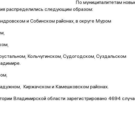
По муниципалитетам новы
ния распределились следующим образом:
андровском и Собинском районах, в округе Муром
м,
ком,
Хрустальном, Кольчугинском, Судогодском, Суздальском
ладимире.
ом,
Радужном, Киржачском и Камешковском районах.
итории Владимирской области зарегистрировано 4694 случа