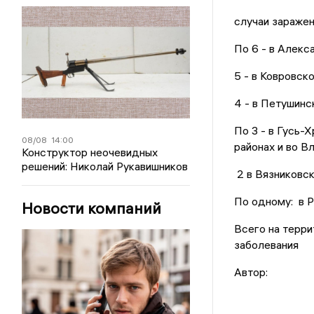
случаи зараже
По 6 - в Алекс
5 - в Ковровско
4 - в Петушинс
По 3 - в Гусь-
08/08
14:00
районах и во В
Конструктор неочевидных
решений: Николай Рукавишников
2 в Вязниковск
По одному: в 
Новости компаний
Всего на терр
заболевания
Автор: