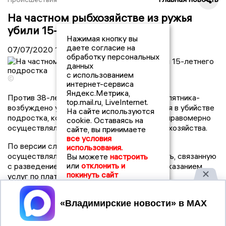
На частном рыбхозяйстве из ружья
убили 15-летнего подростка
Нажимая кнопку вы
даете согласие на
07/07/2020
11:00
обработку персональных
данных
с использованием
©
интернет-сервиса
Яндекс.Метрика,
Против 38-летнего мужчины - сторожа карпятника-
top.mail.ru, LiveInternet.
возбуждено уголовное дело. Он обвиняется в убийстве
На сайте используются
подростка, который совместно с отцом неправомерно
cookie. Оставаясь на
осуществляли вылов рыбы из частного рыбхозяйства.
сайте, вы принимаете
все условия
По версии следствия, владельцы водоема
использования.
осуществляли коммерческую деятельность, связанную
Вы можете
настроить
или
отклонить и
с разведением и продажей рыбы, а также оказанием
покинуть сайт
услуг по платной рыбалке.
6 июля 2020 года в ночное время 15-летний юноша
Принять
вместе с отцом прибыли на Куриловский водоем в
Собинском районе в целях хищения рыбы. Сын
спрятался в кустах с велосипедами, а отец отправился