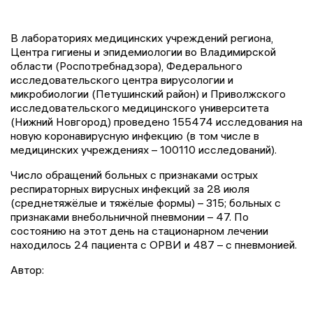
В лабораториях медицинских учреждений региона,
Центра гигиены и эпидемиологии во Владимирской
области (Роспотребнадзора), Федерального
исследовательского центра вирусологии и
микробиологии (Петушинский район) и Приволжского
исследовательского медицинского университета
(Нижний Новгород) проведено
155474
исследовани
я
на
новую коронавирусную инфекцию (в том числе в
медицинских учреждениях –
100110
исследовани
й
).
Число обращений больных с признаками острых
респираторных вирусных инфекций за 2
8
июля
(среднетяжёлые и тяжёлые формы) –
315
; больных с
признаками внебольничной пневмонии –
47
. По
состоянию на этот день на стационарном лечении
находилось
24
пациент
а
с ОРВИ и
487
– с пневмонией.
Автор: