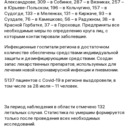
Александров
е
, 309
–
в Собинк
е,
287
–
в Вязник
ах
, 257
–
в Юрьев
е
-Польском, 196
–
в Кольчугин
о
, 157
–
в
Судогд
е
, 133
–
в Меленк
ах
, 131
–
в Киржач
е
, 93
–
в
Суздал
е
, 76
–
в Камешково, 56
–
в Радужном, 38
–
в
Красной Горбатке
, 37
–
в Гороховц
е
. Предприняты все
необходимые меры по определению круга лиц, с
которыми контактировали заболевшие.
Инфекционные госпитали региона в достаточном
количестве обеспечены средствами индивидуальной
защиты и дезинфицирующими средствами. Создан
запас лекарственных препаратов, используемых для
лечения новой коронавирусной инфекции и пневмонии.
5137
пациентов с
Covid
-19 в регионе выздоровели, в
том числе за 2
8
июля –
11
человек.
За период наблюдения в области отмечено
132
летальных случа
я
. Статистика по умершим формируется
только после проведения всех необходимых
исследований.