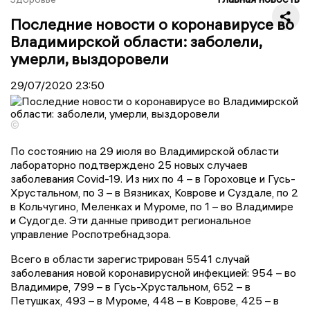
Последние новости о коронавирусе во
Владимирской области: заболели,
умерли, выздоровели
29/07/2020
23:50
©
По состоянию на 2
9
июля во Владимирской области
лабораторно подтверждено
25
новых случаев
заболевания Covid-19. Из них
по
4
–
в Гороховц
е
и
Гусь-
Хрустальном,
по
3
–
в Вязник
ах
, Ковров
е и
Суздал
е
,
по
2
в
Кольчугино
,
Меленк
ах и
Муром
е
,
по
1
– во
Владимире
и
Судогд
е
. Эти данные приводит региональное
управление Роспотребнадзора.
Всего в области зарегистрирован
5541
случа
й
заболевания новой коронавирусной инфекцией:
954
–
в
о
Владимире, 799
–
в Гусь-Хрустальном, 652
–
в
Петушк
ах
, 493
– в
Муром
е
, 448
–
в Ковров
е
, 425
–
в