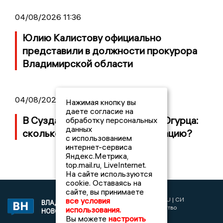
04/08/2026 11:36
Юлию Калистову официально
представили в должности прокурора
Владимирской области
04/08/2026 09:01
Нажимая кнопку вы
даете согласие на
В Суздале прошёл Фестиваль Огурца:
обработку персональных
данных
сколько потратили на организацию?
с использованием
интернет-сервиса
Яндекс.Метрика,
top.mail.ru, LiveInternet.
На сайте используются
cookie. Оставаясь на
сайте, вы принимаете
2017 © NEWSVLADIMIR.RU | СИ
все условия
ВЛАДИМИРСКИЕ
«Информационное агентство
использования.
НОВОСТИ
Владимирские новости»
Вы можете
настроить