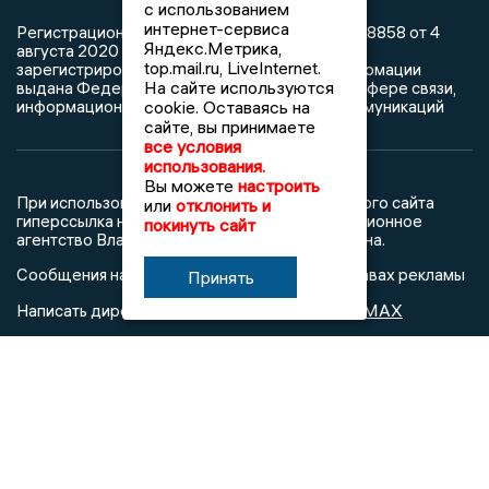
с использованием
интернет-сервиса
Регистрационный номер: серия Эл № ФС77-78858 от 4
Яндекс.Метрика,
августа 2020 г. согласно выписке из реестра
top.mail.ru, LiveInternet.
зарегистрированных средств массовой информации
На сайте используются
выдана Федеральной службой по надзору в сфере связи,
информационных технологий и массовых коммуникаций
cookie. Оставаясь на
сайте, вы принимаете
все условия
использования.
Вы можете
настроить
При использовании любого материала с данного сайта
или
отклонить и
гиперссылка на Сетевое издание «Информационное
покинуть сайт
агентство Владимирские новости» обязательна.
Сообщения на сером фоне размещены на правах рекламы
Принять
@mazov
MAX
Написать директору в телеграм
или
О холдинге
Вакансии
Реклама
Дежурный по новостям
16+