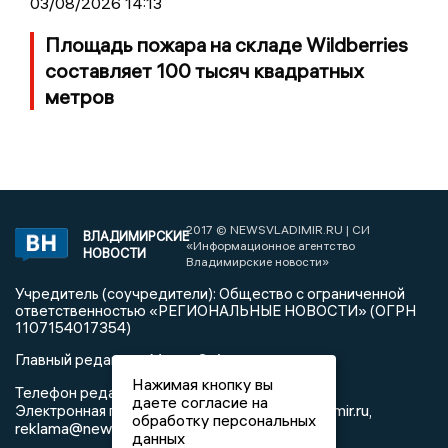
03/08/2026 14:13
Площадь пожара на складе Wildberries
составляет 100 тысяч квадратных
метров
2017 © NEWSVLADIMIR.RU | СИ
ВЛАДИМИРСКИЕ
«Информационное агентство
НОВОСТИ
Владимирские новости»
Учредитель (соучредители): Общество с ограниченной
ответственностью «РЕГИОНАЛЬНЫЕ НОВОСТИ» (ОГРН
1107154017354)
Главный редактор: Мазов С. А.
Нажимая кнопку вы
8 (4922) 666916
Телефон редакции:
даете согласие на
info@newsvladimir.ru
Электронная почта редакции:
,
обработку персональных
reklama@newsvladimir.ru
данных