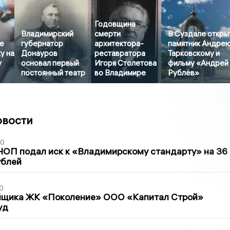
Годовщина
Владимирский
смерти
В Суздале откры
е
губернатор
архитектора-
памятник Андре
у на
Донауров
реставратора
Тарковскому и
у
основал первый
Игоря Столетова
фильму «Андрей
постоянный театр
во Владимире
Рублёв»
овости
30
ЧОП подал иск к «Владимирскому стандарту» на 36
ублей
0
йщика ЖК «Поколение» ООО «Капитал Строй»
уд