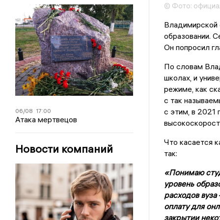
© Фото: официа
Владимирской о
образовании. С
Он попросил гл
По словам Влад
школах, и унив
режиме, как ск
с так называем
с этим, в 2021
06/08
17:00
Атака мертвецов
высокоскорост
Что касается к
Новости компаний
так:
«Понимаю студ
уровень образо
расходов вуза 
оплату для он
закрытии неко