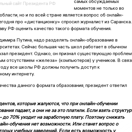
самых обсуждаемых
льный сайт Президента РФ
моментов не только во
бласти, но и по всей стране является вопрос об онлайн-
егодня про «дистанционку» спросил журналист из Саранска.
аву РФ оценить качество такого формата обучения.
имира Путина, надо разделять онлайн-образование в
ерситетах. Сейчас большая часть школ работает в обычном
азал президент. Однако, он признал существующую проблем
ым отсутствием «железа» (компьютеров) у учеников. В связ
 году все школы РФ должны получить доступ к
ному интернету.
ачества данного формата образования, президент ответил
ентов, которые жалуются, что при онлайн-обучении
вания падает, а они не за это платили. Если взять структур
– до 70% уходит на заработную плату. Поэтому снижать
лайн-обучения нет возможности. Или станет вопрос о
торых учебных заведений. Если есть возможность у