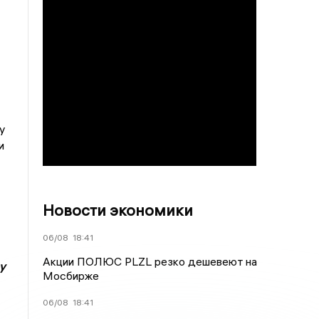
у
и
Новости экономики
06/08
18:41
Акции ПОЛЮС PLZL резко дешевеют на
у
Мосбирже
06/08
18:41