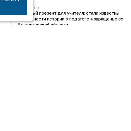
05/08
17:00
Странный презент для учителя: стали известны
подробности истории о педагоге-извращенце во
Владимирской области
04/08
15:40
Дело застройщика ЖК «Поколение» ООО
«Капитал Строй» передали в суд
24/07
09:01
Обещали - не сделали: детский сад в
ЖК «Отражение» так и не открылся, хотя сроки
давно прошли
14/07
16:05
Владимирский облсуд сократил на один месяц
приговор экс-главе владимирского Минздрава
Янину
Интервью