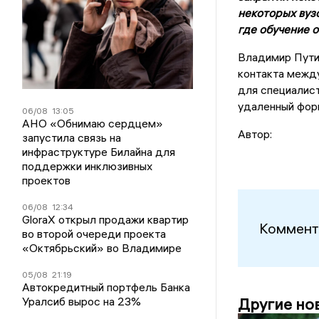
некоторых вуз
где
обучение
о
Владимир Путин
контакта между
для специалист
удаленный фор
06/08
13:05
АНО «Обнимаю сердцем»
Автор:
запустила связь на
инфраструктуре Билайна для
поддержки инклюзивных
проектов
06/08
12:34
GloraX открыл продажи квартир
Коммент
во второй очереди проекта
«Октябрьский» во Владимире
05/08
21:19
Автокредитный портфель Банка
Уралсиб вырос на 23%
Другие но