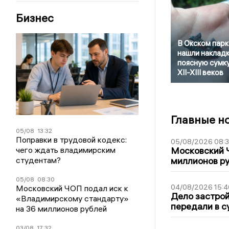
Бизнес
В Окском парк
нашли накладк
поясную сумк
XII-XIII веков
Главные н
05/08
13:32
Поправки в трудовой кодекс:
05/08/2026 08:
чего ждать владимирским
Московский 
студентам?
миллионов р
05/08
08:30
04/08/2026 15:4
Московский ЧОП подал иск к
Дело застро
«Владимирскому стандарту»
передали в с
на 36 миллионов рублей
03/08
17:32