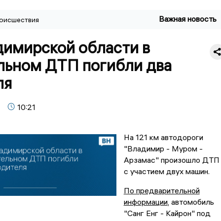
Важная новость
оисшествия
димирской области в
льном ДТП погибли два
ля
10:21
На 121 км автодороги
"Владимир - Муром -
Арзамас" произошло ДТП
с участием двух машин.
По предварительной
информации
, автомобиль
"Санг Енг - Кайрон" под