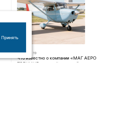
Принять
07/08
16:19
Что известно о компании «МАГ АЕРО
ТРЕНИНГ», самолёт которой потерпел крушение
во Владимирской области?
05/08
17:00
Странный презент для учителя: стали известны
подробности истории о педагоге-извращенце во
Владимирской области
04/08
15:40
Дело застройщика ЖК «Поколение» ООО
«Капитал Строй» передали в суд