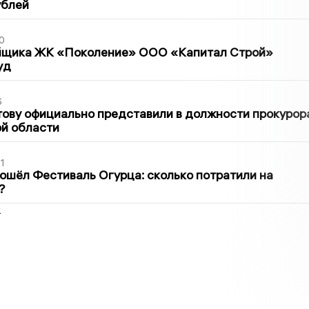
ублей
0
йщика ЖК «Поколение» ООО «Капитал Строй»
уд
6
ову официально представили в должности прокурор
й области
1
ошёл Фестиваль Огурца: сколько потратили на
?
2