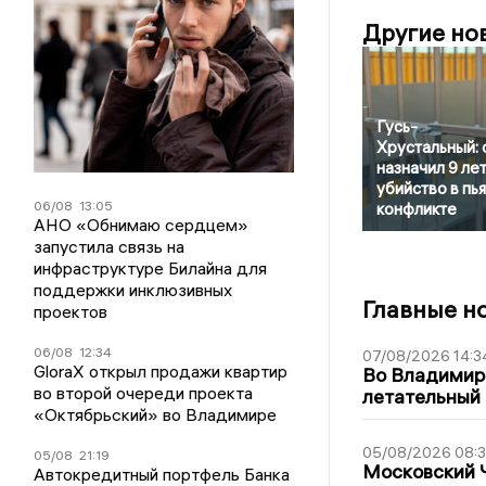
Другие но
Гусь-
Хрустальный: 
назначил 9 лет
убийство в пь
06/08
13:05
конфликте
АНО «Обнимаю сердцем»
запустила связь на
инфраструктуре Билайна для
поддержки инклюзивных
Главные н
проектов
06/08
12:34
07/08/2026 14:3
GloraX открыл продажи квартир
Во Владимир
во второй очереди проекта
летательный
«Октябрьский» во Владимире
05/08/2026 08:
05/08
21:19
Московский 
Автокредитный портфель Банка