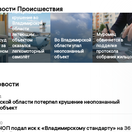
вости Происшествия
Потерпевшим
крушение во
Владимирской
области
летающим
Муромец
суд
объектом
Во Владимирской
обвиняется в
 за
оказался
области упал
подделке
яном
легкомоторный
неопознанный
протокола
самолёт
объект
собрания жильц
овости
4
ской области потерпел крушение неопознанный
 объект
30
ЧОП подал иск к «Владимирскому стандарту» на 36