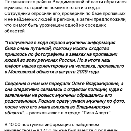
Петушинского района Владимирской области обратился
мужчина, который не помнил кто он и откуда.
Сотрудники опросили его, проверили по базе пропавших
и не найденных людей в регионе, а затем предположили,
что он мог быть уроженцем одной из соседних
областей.
"Полученная в ходе опроса мужчины информация
была очень путанной, поэтому искать сходство
пришлось по фотографиям в заявках на пропавших
людей во всех регионах России. Но в итоге наш
инфорг нашла ориентировку на человека, пропавшего
в Московской области в августе 2019 года.
Сведения о нем мы передали Ольге Владимировне, а
она оперативно связалась с отделом полиции, куда с
заявлением на розыск мужчины обращались его
родственники. Родные сразу узнали мужчину по фото,
после чего его мама выехала во Владимирскую
область"
, – рассказывают в отряде "Лиза Алерт".
В 10.00 поступила информация о найденном
неизвестном – в 17.00 он уже был вместе с родными.