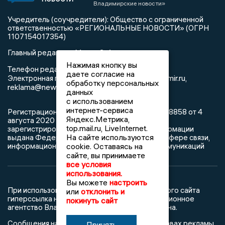
Владимирские новости»
Учредитель (соучредители): Общество с ограниченной
ответственностью «РЕГИОНАЛЬНЫЕ НОВОСТИ» (ОГРН
1107154017354)
Главный редактор: Мазов С. А.
Нажимая кнопку вы
8 (4922) 666916
Телефон редакции:
даете согласие на
info@newsvladimir.ru
Электронная почта редакции:
,
обработку персональных
reklama@newsvladimir.ru
данных
с использованием
интернет-сервиса
Регистрационный номер: серия Эл № ФС77-78858 от 4
Яндекс.Метрика,
августа 2020 г. согласно выписке из реестра
top.mail.ru, LiveInternet.
зарегистрированных средств массовой информации
На сайте используются
выдана Федеральной службой по надзору в сфере связи,
информационных технологий и массовых коммуникаций
cookie. Оставаясь на
сайте, вы принимаете
все условия
использования.
Вы можете
настроить
При использовании любого материала с данного сайта
или
отклонить и
гиперссылка на Сетевое издание «Информационное
покинуть сайт
агентство Владимирские новости» обязательна.
Сообщения на сером фоне размещены на правах рекламы
Принять