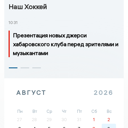
Наш Хоккей
10:31
Презентация новых джерси
хабаровского клуба перед зрителями и
музыкантами
АВГУСТ
2026
Пн
Вт
Ср
Чт
Пт
Сб
Вс
27
28
29
30
31
1
2