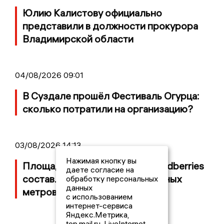
Юлию Калистову официально
представили в должности прокурора
Владимирской области
04/08/2026 09:01
В Суздале прошёл Фестиваль Огурца:
сколько потратили на организацию?
03/08/2026 14:13
Нажимая кнопку вы
Площадь пожара на складе Wildberries
даете согласие на
составляет 100 тысяч квадратных
обработку персональных
данных
метров
с использованием
интернет-сервиса
Яндекс.Метрика,
top.mail.ru, LiveInternet.