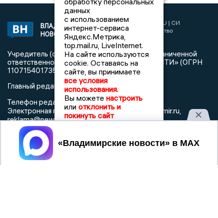
обработку персональных
данных
с использованием
2017 © NEWSVLADIMIR.RU | СИ
ВЛАДИМИРСКИЕ
интернет-сервиса
«Информационное агентство
НОВОСТИ
Яндекс.Метрика,
Владимирские новости»
top.mail.ru, LiveInternet.
На сайте используются
Учредитель (соучредители): Общество с ограниченной
ответственностью «РЕГИОНАЛЬНЫЕ НОВОСТИ» (ОГРН
cookie. Оставаясь на
1107154017354)
сайте, вы принимаете
все условия
Главный редактор: Мазов С. А.
использования.
Вы можете
настроить
8 (4922) 666916
Телефон редакции:
или
отклонить и
info@newsvladimir.ru
Электронная почта редакции:
,
покинуть сайт
reklama@newsvladimir.ru
Принять
Регистрационный номер: серия Эл № ФС77-78858 от 4
августа 2020 г. согласно выписке из реестра
зарегистрированных средств массовой информации
выдана Федеральной службой по надзору в сфере связи,
информационных технологий и массовых коммуникаций