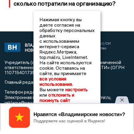
сколько потратили на организацию?
Нажимая кнопку вы
даете согласие на
обработку персональных
данных
с использованием
2017 © NEWSVLADIMIR.RU | СИ
ВЛАДИМИРСКИЕ
интернет-сервиса
«Информационное агентство
НОВОСТИ
Яндекс.Метрика,
Владимирские новости»
top.mail.ru, LiveInternet.
На сайте используются
Учредитель (соучредители): Общество с ограниченной
ответственностью «РЕГИОНАЛЬНЫЕ НОВОСТИ» (ОГРН
cookie. Оставаясь на
1107154017354)
сайте, вы принимаете
все условия
Главный редактор: Мазов С. А.
использования.
Вы можете
настроить
8 (4922) 666916
Телефон редакции:
или
отклонить и
info@newsvladimir.ru
Электронная почта редакции:
,
покинуть сайт
reklama@newsvladimir.ru
Принять
Регистрационный номер: серия Эл № ФС77-78858 от 4
августа 2020 г. согласно выписке из реестра
зарегистрированных средств массовой информации
выдана Федеральной службой по надзору в сфере связи,