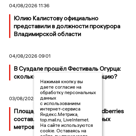
04/08/2026 11:36
Юлию Калистову официально
представили в должности прокурора
Владимирской области
04/08/2026 09:01
В Суздале прошёл Фестиваль Огурца:
сколько потратили на организацию?
Нажимая кнопку вы
даете согласие на
обработку персональных
данных
03/08/2026 14:13
с использованием
интернет-сервиса
Площадь пожара на складе Wildberries
Яндекс.Метрика,
составляет 100 тысяч квадратных
top.mail.ru, LiveInternet.
На сайте используются
метров
cookie. Оставаясь на