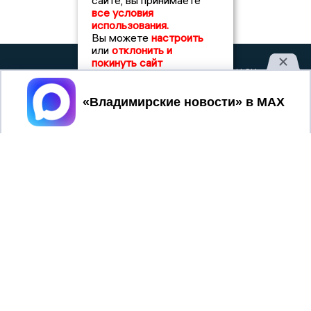
сайте, вы принимаете
все условия
использования.
Вы можете
настроить
или
отклонить и
покинуть сайт
2017 © NEWSVLADIMIR.RU | СИ
ВЛАДИМИРСКИЕ
«Информационное агентство
НОВОСТИ
Владимирские новости»
Принять
Учредитель (соучредители): Общество с ограниченной
ответственностью «РЕГИОНАЛЬНЫЕ НОВОСТИ» (ОГРН
1107154017354)
Главный редактор: Мазов С. А.
8 (4922) 666916
Телефон редакции:
info@newsvladimir.ru
Электронная почта редакции:
,
reklama@newsvladimir.ru
Регистрационный номер: серия Эл № ФС77-78858 от 4
августа 2020 г. согласно выписке из реестра
зарегистрированных средств массовой информации
выдана Федеральной службой по надзору в сфере связи,
информационных технологий и массовых коммуникаций