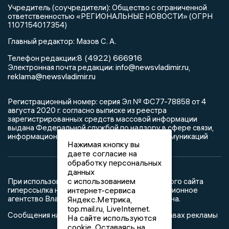
Учредитель (соучредители): Общество с ограниченной
ответственностью «РЕГИОНАЛЬНЫЕ НОВОСТИ» (ОГРН
1107154017354)
Главный редактор: Мазов С. А.
8 (4922) 666916
Телефон редакции:
info@newsvladimir.ru
Электронная почта редакции:
,
reklama@newsvladimir.ru
Регистрационный номер: серия Эл № ФС77-78858 от 4
августа 2020 г. согласно выписке из реестра
зарегистрированных средств массовой информации
выдана Федеральной службой по надзору в сфере связи,
информационных технологий и массовых коммуникаций
Нажимая кнопку вы
даете согласие на
обработку персональных
данных
с использованием
При использовании любого материала с данного сайта
интернет-сервиса
гиперссылка на Сетевое издание «Информационное
агентство Владимирские новости» обязательна.
Яндекс.Метрика,
top.mail.ru, LiveInternet.
Сообщения на сером фоне размещены на правах рекламы
На сайте используются
cookie. Оставаясь на