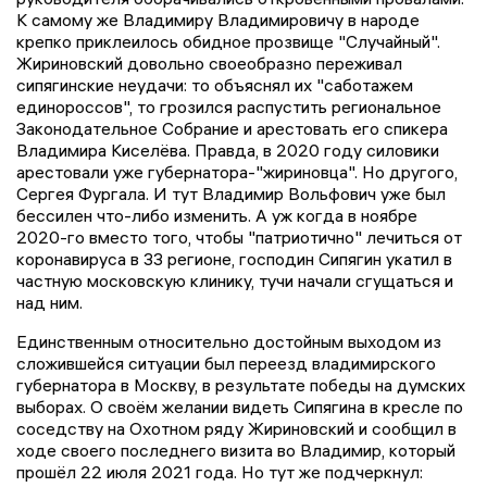
К самому же Владимиру Владимировичу в народе
крепко приклеилось обидное прозвище "Случайный".
Жириновский довольно своеобразно переживал
сипягинские неудачи: то объяснял их "саботажем
единороссов", то грозился распустить региональное
Законодательное Собрание и арестовать его спикера
Владимира Киселёва. Правда, в 2020 году силовики
арестовали уже губернатора-"жириновца". Но другого,
Сергея Фургала. И тут Владимир Вольфович уже был
бессилен что-либо изменить. А уж когда в ноябре
2020-го вместо того, чтобы "патриотично" лечиться от
коронавируса в 33 регионе, господин Сипягин укатил в
частную московскую клинику, тучи начали сгущаться и
над ним.
Единственным относительно достойным выходом из
сложившейся ситуации был переезд владимирского
губернатора в Москву, в результате победы на думских
выборах. О своём желании видеть Сипягина в кресле по
соседству на Охотном ряду Жириновский и сообщил в
ходе своего последнего визита во Владимир, который
прошёл 22 июля 2021 года. Но тут же подчеркнул: