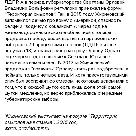
ЛДПР. А в период губернаторства Светланы Орловой
Владимир Вольфович регулярно приезжал на форум
"Территория смыслов". Так, в 2015 году Жириновский
запомнился речью про войну с Америкой, опасность
селфи и "водичку с кокаином". А через год на
железнодорожном вокзале областной столицы
предрекал победу своей партии на парламентских
выборах с 29 процентами голосов (ЛДПР в итоге
получила 13) и хвалил губернаторшу Орлову. Однако
ещё через год отношение к Светлане Юрьевне
несколько изменилось. В 2017-м Жириновский
предложил "покачать" Орлову - пять раз подбросить, а
поймать только четыре раза. И хотя присутствующими
спич был воспринят со смехом, некоторые вспомнили о
том, что в каждой шутке есть лишь доля этой самой
шутки: медленно, но верно приближались очередные
губернаторские выборы.
Жириновский выступает на форуме "Территория
смыслов на Клязьме", 2015 год,
фото: provladimir.ru