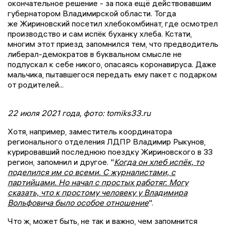
окончательное решение - за пока ещё действовавшим
губернатором Владимирской области. Тогда
же Жириновский посетил хлебокомбинат, где осмотрел
производство и сам испёк буханку хлеба. Кстати,
многим этот приезд запомнился тем, что предводитель
либерал-демократов в буквальном смысле не
подпускал к себе никого, опасаясь коронавируса. Даже
мальчика, пытавшегося передать ему пакет с подарком
от родителей...
22 июля 2021 года, фото: tomiks33.ru
Хотя, например, заместитель координатора
регионального отделения ЛДПР Владимир Рыкунов,
курировавший последнюю поездку Жириновского в 33
регион, запомнил и другое. "
Когда он хлеб испёк, то
поделился им со всеми. С журналистами, с
партийцами. Но начал с простых работяг. Могу
сказать, что к простому человеку у Владимира
Вольфовича было особое отношение
".
Что ж, может быть, не так и важно, чем запомнится