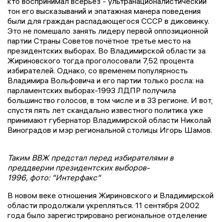
кто воспринимал всерьёз - ультранационалистический
тон его высказываний и эпатажная манера поведения
были для граждан распадающегося СССР в диковинку.
Это не помешало занять лидеру первой оппозиционной
партии Страны Советов почётное третье место на
президентских выборах. Во Владимирской области за
Жириновского тогда проголосовали 7,52 процента
избирателей. Однако, со временем популярность
Владимира Вольфовича и его партии только росла: на
парламентских выборах-1993 ЛДПР получила
большинство голосов, в том числе и в 33 регионе. И вот,
спустя пять лет скандально известного политика уже
принимают губернатор Владимирской области Николай
Виноградов и мэр региональной столицы Игорь Шамов.
Таким ВВЖ предстал перед избирателями в
преддверии президентских выборов-
1996, фото: "Интерфакс"
В новом веке отношения Жириновского и Владимирской
области продолжали укрепляться. 11 сентября 2002
года было зарегистрировано региональное отделение