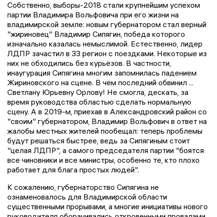
Собственно, выборы-2018 стали крупнейшим успехом
партии Владимира Вольфовича при его жизни на
владимирской земле: новым губернатором стал верный
"жириновец" Владимир Сипягин, победа которого
изначально казалась немыслимой. Естественно, лидер
ЛДПР зачастил в 33 регион с поездками. Некоторые из
них не обходились без курьёзов. В частности,
инаугурация Сипягина многим запомнилась падением
Жириновского на сцене. В чём последний обвинил ...
Светлану Юрьевну Орлову! Не смогла, дескать, за
время руководства областью сделать нормальную
сцену. А в 2019-м, приехав в Александровский район со
"своим" губернатором, Владимир Вольфович в ответ на
жалобы местных жителей пообещал: теперь проблемы
будут решаться быстрее, ведь за Сипягиным стоит
"целая ЛДПР", а самого председателя партии "боятся
все чиновники и все министры, особенно те, кто плохо
работает для блага простых людей".
К сожалению, губернаторство Сипягина не
ознаменовалось для Владимирской области
существенными прорывами, а многие инициативы нового
руководителя оборачивались откровенными провалами.