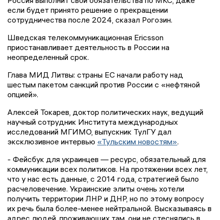
Россия выполнит свои обязательства по МКС, даже
если будет принято решение о прекращении
сотрудничества после 2024, сказал Рогозин.
Шведская телекоммуникационная Ericsson
приостанавливает деятельность в России на
неопределенный срок.
Глава МИД Литвы: страны ЕС начали работу над
шестым пакетом санкций против России с «нефтяной
опцией».
Алексей Токарев, доктор политических наук, ведущий
научный сотрудник Института международных
исследований МГИМО, выпускник ТулГУ дал
эксклюзивное интервью
«Тульским новостям»
.
- Фейсбук для украинцев — ресурс, обязательный для
коммуникации всех политиков. На протяжении всех лет,
что у нас есть данные, с 2014 года, стратегией было
расчеловечение. Украинские элиты очень хотели
получить территории ЛНР и ДНР, но по этому вопросу
их речь была более-менее нейтральной. Высказываясь в
адрес людей, проживающих там, они не стеснялись в