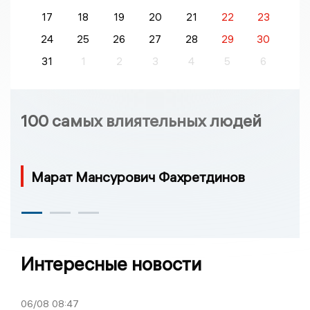
17
18
19
20
21
22
23
24
25
26
27
28
29
30
31
1
2
3
4
5
6
100 самых влиятельных людей
Марат Мансурович Фахретдинов
Интересные новости
06/08
08:47