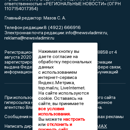
ответственностью «РЕГИОНАЛЬНЫЕ НОВОСТИ» (ОГРН
1107154017354)
Главный редактор: Мазов С. А.
8 (4922) 666916
Телефон редакции:
info@newsvladimir.ru
Электронная почта редакции:
,
reklama@newsvladimir.ru
Нажимая кнопку вы
Регистрационный номер: серия Эл № ФС77-78858 от 4
даете согласие на
августа 2020 г. согласно выписке из реестра
обработку персональных
зарегистрированных средств массовой информации
данных
выдана Федеральной службой по надзору в сфере связи,
с использованием
информационных технологий и массовых коммуникаций
интернет-сервиса
Яндекс.Метрика,
top.mail.ru, LiveInternet.
На сайте используются
При использовании любого материала с данного сайта
cookie. Оставаясь на
гиперссылка на Сетевое издание «Информационное
сайте, вы принимаете
агентство Владимирские новости» обязательна.
все условия
использования.
Сообщения на сером фоне размещены на правах рекламы
Вы можете
настроить
или
отклонить и
@mazov
MAX
Написать директору в телеграм
или
покинуть сайт