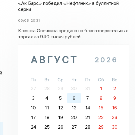
«Ак Барс» победил «Нефтяник» в буллитной
серии
06/08
20:31
Клюшка Овечкина продана на благотворительных
торгах за 940 тысяч рублей
АВГУСТ
2026
й
Пн
Вт
Ср
Чт
Пт
Сб
Вс
27
28
29
30
31
1
2
3
4
5
6
7
8
9
10
11
12
13
14
15
16
17
18
19
20
21
22
23
24
25
26
27
28
29
30