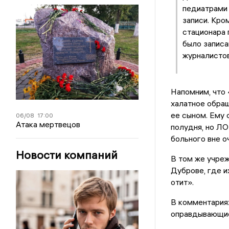
педиатрами 
записи. Кро
стационара 
было записа
журналистов
Напомним, что 
халатное обращ
ее сыном. Ему 
06/08
17:00
Атака мертвецов
полудня, но ЛО
больного вне о
Новости компаний
В том же учреж
Дуброве, где и
отит».
В комментариях
оправдывающие