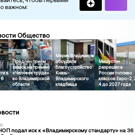
 о важном:
вости Общество
Мэрия Владимира
Продлён приём
обсудила
Мишустин
заявок на премию
благоустройство
разрешил в
ти в
«Человек труда»
Князь-
России топливо
 6
во Владимирской
Владимирского
классов Евро-2, 
области
кладбища
4 до 2027 года
овости
30
ЧОП подал иск к «Владимирскому стандарту» на 36