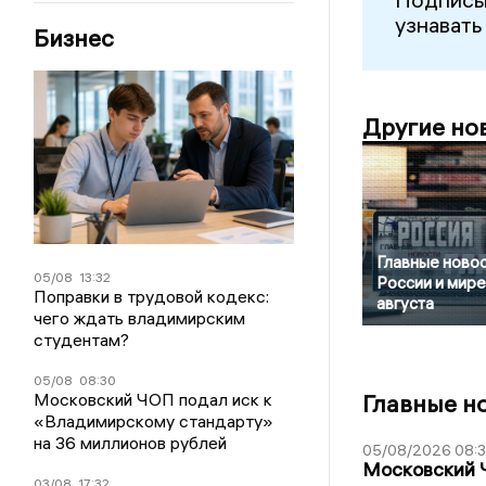
узнавать
Бизнес
Другие но
Главные новос
05/08
13:32
России и мире
Поправки в трудовой кодекс:
августа
чего ждать владимирским
студентам?
05/08
08:30
Московский ЧОП подал иск к
Главные н
«Владимирскому стандарту»
на 36 миллионов рублей
05/08/2026 08:
Московский 
03/08
17:32