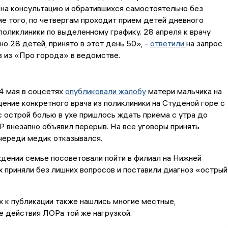
на консультацию и обратившихся самостоятельно без
ме того, по четвергам проходит прием детей дневного
поликлиники по выделенному графику. 28 апреля к врачу
но 28 детей, принято в этот день 50», -
ответили
на запрос
 из «Про города» в ведомстве.
4 мая в соцсетях
опубликовали жалобу
матери мальчика на
ение конкретного врача из поликлиники на Студеной горе с
с острой болью в ухе пришлось ждать приема с утра до
Р внезапно объявил перерыв. На все уговоры принять
череди медик отказывался.
дении семье посоветовали пойти в филиал на Нижней
х приняли без лишних вопросов и поставили диагноз «острый
 к публикации также нашлись многие местные,
 действия ЛОРа той же нагрузкой.