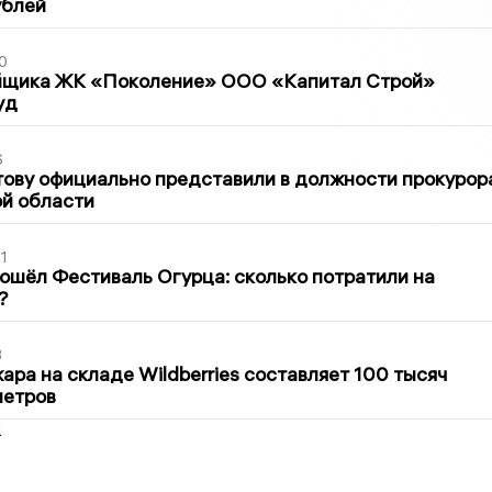
ублей
0
йщика ЖК «Поколение» ООО «Капитал Строй»
уд
6
ову официально представили в должности прокурор
й области
1
ошёл Фестиваль Огурца: сколько потратили на
?
3
ра на складе Wildberries составляет 100 тысяч
метров
2