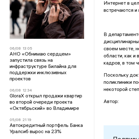
Интернет в цел
встречаются и 
В департаменте
дисциплинарные
своем месте, н
06/08
13:05
АНО «Обнимаю сердцем»
области, как и
запустила связь на
кадров, в том 
инфраструктуре Билайна для
поддержки инклюзивных
Поскольку докт
проектов
поликлиники по
некоторой степ
06/08
12:34
GloraX открыл продажи квартир
Автор:
во второй очереди проекта
«Октябрьский» во Владимире
05/08
21:19
Автокредитный портфель Банка
Уралсиб вырос на 23%
Подписы