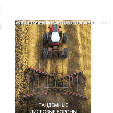
РЕКЛАМА • HTTPS://TC-OPOLIE.RU/