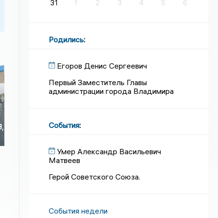
31
1
2
3
4
5
6
Родились
:
Егоров Денис Сергеевич
Первый Заместитель Главы
администрации города Владимира
События
:
3,
Умер Александр Васильевич
Матвеев
Герой Советского Союза.
События недели