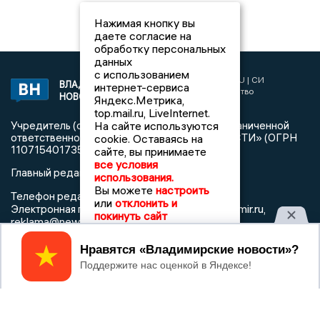
Нажимая кнопку вы
даете согласие на
обработку персональных
данных
с использованием
2017 © NEWSVLADIMIR.RU | СИ
ВЛАДИМИРСКИЕ
интернет-сервиса
«Информационное агентство
НОВОСТИ
Яндекс.Метрика,
Владимирские новости»
top.mail.ru, LiveInternet.
На сайте используются
Учредитель (соучредители): Общество с ограниченной
ответственностью «РЕГИОНАЛЬНЫЕ НОВОСТИ» (ОГРН
cookie. Оставаясь на
1107154017354)
сайте, вы принимаете
все условия
Главный редактор: Мазов С. А.
использования.
Вы можете
настроить
8 (4922) 666916
Телефон редакции:
или
отклонить и
info@newsvladimir.ru
Электронная почта редакции:
,
покинуть сайт
reklama@newsvladimir.ru
Принять
Регистрационный номер: серия Эл № ФС77-78858 от 4
августа 2020 г. согласно выписке из реестра
зарегистрированных средств массовой информации
выдана Федеральной службой по надзору в сфере связи,
информационных технологий и массовых коммуникаций