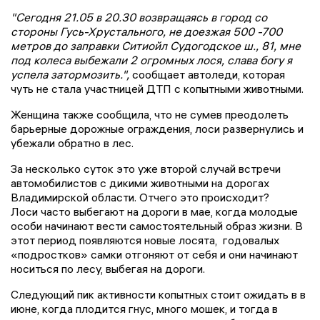
"Сегодня 21.05 в 20.30 возвращаясь в город со
стороны Гусь-Хрустального, не доезжая 500 -700
метров до заправки Ситиойл Судогодское ш., 81, мне
под колеса выбежали 2 огромных лося, слава богу я
успела затормозить.",
сообщает автоледи, которая
чуть не стала участницей ДТП с копытными животными.
Женщина также сообщила, что не сумев преодолеть
барьерные дорожные ограждения, лоси развернулись и
убежали обратно в лес.
За несколько суток это уже второй случай встречи
автомобилистов с дикими животными на дорогах
Владимирской области. Отчего это происходит?
Лоси часто выбегают на дороги в мае, когда молодые
особи начинают вести самостоятельный образ жизни. В
этот период появляются новые лосята, годовалых
«подростков» самки отгоняют от себя и они начинают
носиться по лесу, выбегая на дороги.
Следующий пик активности копытных стоит ожидать в в
июне, когда плодится гнус, много мошек, и тогда в