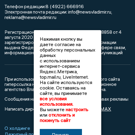
8 (4922) 666916
Телефон редакции:
info@newsvladimir.ru
Электронная почта редакции:
,
reklama@newsvladimir.ru
Регистрационный номер: серия Эл № ФС77-78858 от 4
августа 2020 г. согласно выписке из реестра
Нажимая кнопку вы
зарегистрированных средств массовой информации
даете согласие на
выдана Федеральной службой по надзору в сфере связи,
обработку персональных
информационных технологий и массовых коммуникаций
данных
с использованием
интернет-сервиса
Яндекс.Метрика,
top.mail.ru, LiveInternet.
При использовании любого материала с данного сайта
На сайте используются
гиперссылка на Сетевое издание «Информационное
cookie. Оставаясь на
агентство Владимирские новости» обязательна.
сайте, вы принимаете
все условия
Сообщения на сером фоне размещены на правах рекламы
использования.
@mazov
MAX
Написать директору в телеграм
или
Вы можете
настроить
или
отклонить и
покинуть сайт
О холдинге
Вакансии
Реклама
Дежурный по новостям
Принять