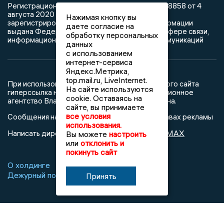
Регистрационный номер: серия Эл № ФС77-78858 от 4
августа 2020 г. согласно выписке из реестра
Нажимая кнопку вы
зарегистрированных средств массовой информации
даете согласие на
выдана Федеральной службой по надзору в сфере связи,
обработку персональных
информационных технологий и массовых коммуникаций
данных
с использованием
интернет-сервиса
Яндекс.Метрика,
top.mail.ru, LiveInternet.
При использовании любого материала с данного сайта
На сайте используются
гиперссылка на Сетевое издание «Информационное
cookie. Оставаясь на
агентство Владимирские новости» обязательна.
сайте, вы принимаете
все условия
Сообщения на сером фоне размещены на правах рекламы
использования.
@mazov
MAX
Написать директору в телеграм
или
Вы можете
настроить
или
отклонить и
покинуть сайт
О холдинге
Вакансии
Реклама
Дежурный по новостям
Принять
16+