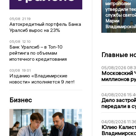
митрополии
утвердили тек
службы свято
05/08
21:19
Марии
Автокредитный портфель Банка
Владимирско
Уралсиб вырос на 23%
05/08
12:10
Банк Уралсиб – в Топ-10
рейтинга по объемам
Главные н
ипотечного кредитования
05/08/2026 08:
03/08
19:01
Московский 
Изданию «Владимирские
миллионов р
новости» исполняется 9 лет!
04/08/2026 15:4
Бизнес
Дело застро
передали в с
04/08/2026 11:3
Юлию Калист
Владимирско