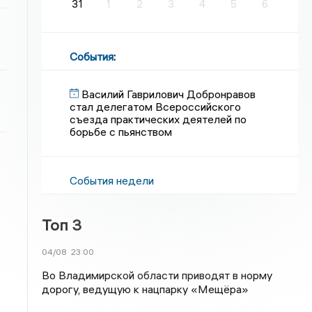
31
1
2
3
4
5
6
События
:
Василий Гаврилович Добронравов
стал делегатом Всероссийского
съезда практических деятелей по
борьбе с пьянством
События недели
Топ 3
04/08
23:00
Во Владимирской области приводят в норму
дорогу, ведущую к нацпарку «Мещёра»