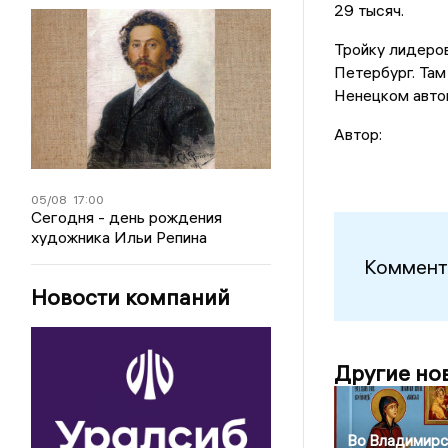
29 тысяч.
Тройку лидеров
Петербург. Там
Ненецком автон
Автор:
05/08
17:00
Сегодня - день рождения
художника Ильи Репина
Коммент
Новости компаний
Другие но
Во Владимирс