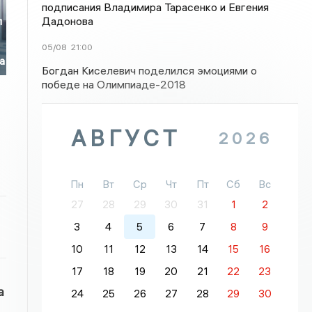
подписания Владимира Тарасенко и Евгения
Дадонова
л
05/08
21:00
а
Богдан Киселевич поделился эмоциями о
победе на Олимпиаде-2018
АВГУСТ
2026
Пн
Вт
Ср
Чт
Пт
Сб
Вс
27
28
29
30
31
1
2
3
4
5
6
7
8
9
10
11
12
13
14
15
16
17
18
19
20
21
22
23
а
24
25
26
27
28
29
30