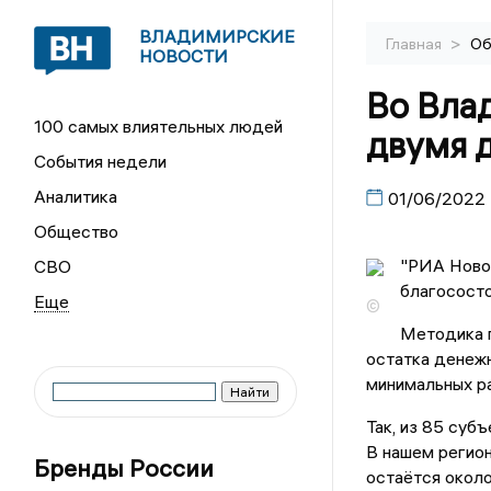
ВЛАДИМИРСКИЕ
>
Главная
Об
НОВОСТИ
Во Вла
100 самых влиятельных людей
двумя 
События недели
Аналитика
01/06/2022
Общество
"РИА Ново
СВО
благосост
©
Методика 
остатка денежн
минимальных р
Так, из 85 суб
В нашем регио
Бренды России
остаётся около