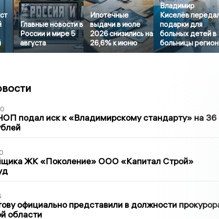
Владимир
ст
Ипотечные
Киселёв переда
й
Главные новости в
выдачи в июле
подарки для
России и мире 5
2026 снизились на
больных детей в
й
августа
26,6% к июню
больницы регион
овости
30
ЧОП подал иск к «Владимирскому стандарту» на 36
ублей
0
йщика ЖК «Поколение» ООО «Капитал Строй»
уд
6
ову официально представили в должности прокурор
й области