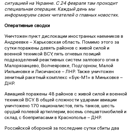
ситуацией на Украине. С 24 февраля там проходит
специальная операция. Каждый день мы
информируем своих читателей о главных новостях.
Оперативные сводки
Уничтожен пункт дислокации иностранных наемников в
Андреевке – Харьковская область. Помимо этого за
сутки поражены девять районов с живой силой и
военной техникой ВСУ, пять огневых позиций
подразделений реактивных систем залпового огня в
Малорязанцево, Волчеяровке, Подгорном, Малой
Иильиновке и Лисичанске – ЛНР. Также уничтожен
зенитный ракетный комплекс «Бук-М1» в Миньковке –
ДНР.
Авиацией поражены 48 районов с живой силой и военной
техникой ВСУ. В общей сложности ударами авиации
уничтожено 170 националистов, пять танков, шесть
орудий полевой артиллерии, восемь спецавтомобилей и
склад с боеприпасами в Краснополье – ДНР.
Российской обороной за последние сутки сбиты два