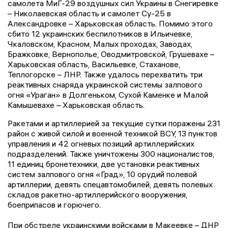
самолета МиГ-29 воздушных сил Украины в Снегиревке
– Николаевская область и самолет Су-25 в
Александровке – Харьковская область. Помимо этого
сбито 12 украинских беспилотников в Ильичевке,
Чкаловском, Красном, Малых проходах, Заводах,
Бражковке, Вернополье, Оводмитровской, Грушевахе –
Харьковская область, Васильевке, Стаханове,
Теплогорске – ЛНР. Также удалось перехватить три
реактивных снаряда украинской системы залпового
огня «Ураган» в Долгеньком, Сухой Каменке и Малой
Камышевахе – Харьковская область.
Ракетами и артиллерией за текущие сутки поражены 231
район с живой силой и военной техникой ВСУ, 13 пунктов
управления и 42 огневых позиций артиллерийских
подразделений. Также уничтожены 300 националистов,
11 единиц бронетехники, две установки реактивных
систем залпового огня «Град», 10 орудий полевой
артиллерии, девять спецавтомобилей, девять полевых
складов ракетно-артиллерийского вооружения,
боеприпасов и горючего.
При обстреле украинскими войсками в Макеевке – ДНР